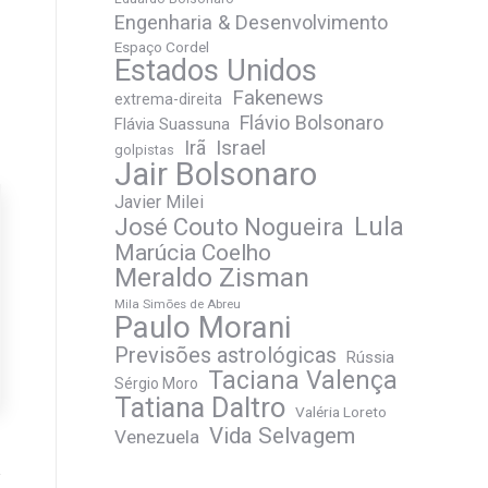
Engenharia & Desenvolvimento
Espaço Cordel
Estados Unidos
Fakenews
extrema-direita
Flávio Bolsonaro
Flávia Suassuna
Irã
Israel
golpistas
Jair Bolsonaro
Javier Milei
José Couto Nogueira
Lula
Marúcia Coelho
Meraldo Zisman
Mila Simões de Abreu
Paulo Morani
Previsões astrológicas
Rússia
Taciana Valença
Sérgio Moro
Tatiana Daltro
Valéria Loreto
Vida Selvagem
Venezuela