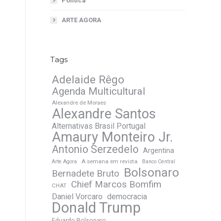
Política
ARTE AGORA
s
Tags
Adelaide Rêgo
Agenda Multicultural
Alexandre de Moraes
Alexandre Santos
Alternativas Brasil Portugal
Amaury Monteiro Jr.
Antonio Serzedelo
Argentina
A semana em revista
Arte Agora
Banco Central
Bolsonaro
Bernadete Bruto
Chief Marcos Bomfim
CHAT
Daniel Vorcaro
democracia
Donald Trump
Eduardo Bolsonaro