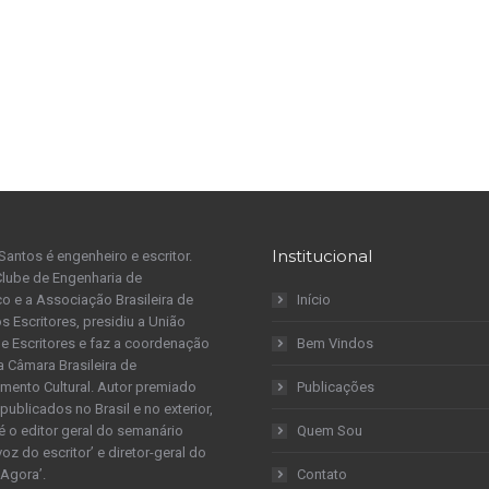
Institucional
Santos é engenheiro e escritor.
Clube de Engenharia de
 e a Associação Brasileira de
Início
s Escritores, presidiu a União
 de Escritores e faz a coordenação
Bem Vindos
a Câmara Brasileira de
mento Cultural. Autor premiado
Publicações
publicados no Brasil e no exterior,
é o editor geral do semanário
Quem Sou
 voz do escritor’ e diretor-geral do
 Agora’.
Contato