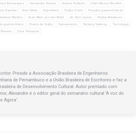
aham Benzaquen
Alexandre Santos
Amauri Pollachi
Chief Marcos Bomfim
ina Espírita
Elon Musk
Espiritismo
Feijão Criolo
Fraudes gastronômicas
eitelroit Martins
Jean Marc von der Weid
Jin Shin Jyutsu
Kledja Marabuco
o gastronômico
Pratos de feijão
Saneamento
Taciana Valença
Tecnologia
e Moraes
Zeca Temporal
ritor. Preside a Associação Brasileira de Engenheiros
enharia de Pernambuco e a União Brasileira de Escritores e faz a
asileira de Desenvolvimento Cultural. Autor premiado com
rior, Alexandre é o editor geral do semanário cultural ‘A voz do
te Agora’.