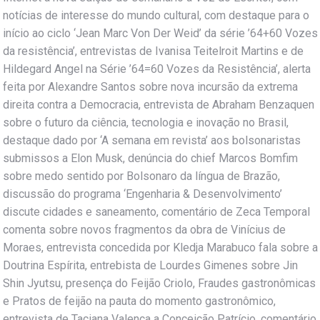
notícias de interesse do mundo cultural, com destaque para o
início ao ciclo ‘Jean Marc Von Der Weid’ da série ’64+60 Vozes
da resistência’, entrevistas de Ivanisa Teitelroit Martins e de
Hildegard Angel na Série ’64=60 Vozes da Resistência’, alerta
feita por Alexandre Santos sobre nova incursão da extrema
direita contra a Democracia, entrevista de Abraham Benzaquen
sobre o futuro da ciência, tecnologia e inovação no Brasil,
destaque dado por ‘A semana em revista’ aos bolsonaristas
submissos a Elon Musk, denúncia do chief Marcos Bomfim
sobre medo sentido por Bolsonaro da língua de Brazão,
discussão do programa ‘Engenharia & Desenvolvimento’
discute cidades e saneamento, comentário de Zeca Temporal
comenta sobre novos fragmentos da obra de Vinícius de
Moraes, entrevista concedida por Kledja Marabuco fala sobre a
Doutrina Espírita, entrebista de Lourdes Gimenes sobre Jin
Shin Jyutsu, presença do Feijão Criolo, Fraudes gastronômicas
e Pratos de feijão na pauta do momento gastronômico,
entrevista de Taciana Valença a Conceição Patrício, comentário