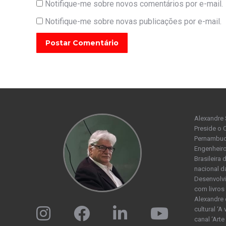
Notifique-me sobre novos comentários por e-mail.
Notifique-me sobre novas publicações por e-mail.
Postar Comentário
Alexandre 
Preside o 
Pernambuco
Engenheiro
Brasileira
nacional d
Desenvolvi
com livros 
Alexandre 
cultural ‘A
canal ‘Arte