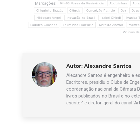
Marcações:
64+60 Vozes da Resistência
Abobrinhas
Abr
Chiquinho Brazão
Ciência
Conceição Patrício
Dor
Doutr
Hildegard Angel
Inovação no Brasil
Isabel Chiodi
Ivanisa T
Lourdes Gimenes
Lourdinha Florencio
Meraldo Zisman
Moment
Vinícius d
Autor:
Alexandre Santos
Alexandre Santos é engenheiro e esc
Escritores, presidiu o Clube de Eng
coordenação nacional da Câmara Br
livros publicados no Brasil e no exte
escritor’ e diretor-geral do canal ‘Ar