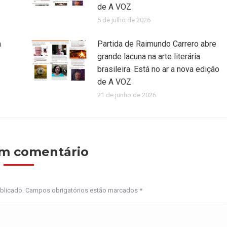
de A VOZ
5 de julho de 2026
a
Partida de Raimundo Carrero abre
grande lacuna na arte literária
brasileira. Está no ar a nova edição
de A VOZ
21 de junho de 2026
um comentário
ublicado. Campos obrigatórios estão marcados
*