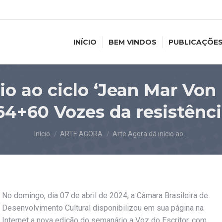
INÍCIO
BEM VINDOS
PUBLICAÇÕE
io ao ciclo ‘Jean Mar Von
64+60 Vozes da resistênc
Você está aqui:
Início
ARTE AGORA
Arte Agora dá início ao…
No domingo, dia 07 de abril de 2024, a Câmara Brasileira de
Desenvolvimento Cultural disponibilizou em sua página na
Internet a nova edição do semanário a Voz do Escritor, com