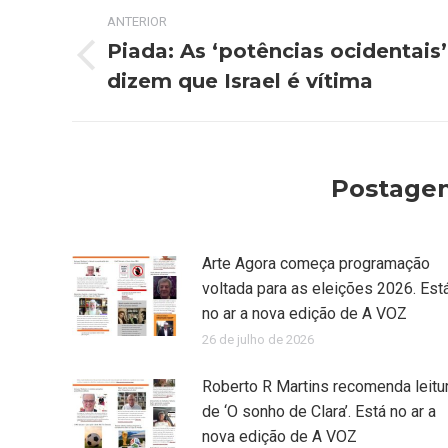
Navegação
ANTERIOR
de
Piada: As ‘potências ocidentais’
Post
dizem que Israel é vítima
post:
anterior:
Postagen
Arte Agora começa programação
voltada para as eleições 2026. Est
no ar a nova edição de A VOZ
26 de julho de 2026
Roberto R Martins recomenda leitu
de ‘O sonho de Clara’. Está no ar a
nova edição de A VOZ