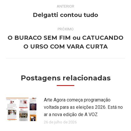
Navegação
ANTERIOR
de
Delgatti contou tudo
Post
anterior:
post:
PRÓXIMO
O BURACO SEM FIM ou CATUCANDO
Próximo
O URSO COM VARA CURTA
post:
Postagens relacionadas
Arte Agora começa programação
voltada para as eleições 2026. Está no
ar a nova edição de A VOZ
26 de julho de 2026