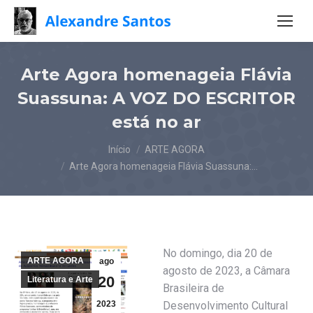
Arte Agora homenageia Flávia
Suassuna: A VOZ DO ESCRITOR
está no ar
Você está aqui:
Início
ARTE AGORA
Arte Agora homenageia Flávia Suassuna:…
No domingo, dia 20 de
ARTE AGORA
ago
agosto de 2023, a Câmara
20
Literatura e Arte
Brasileira de
2023
Desenvolvimento Cultural