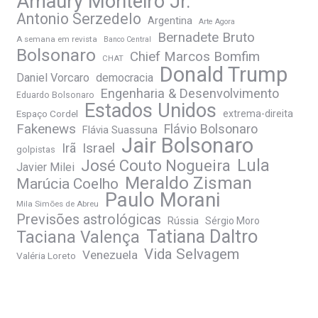
Amaury Monteiro Jr.
Antonio Serzedelo
Argentina
Arte Agora
Bernadete Bruto
A semana em revista
Banco Central
Bolsonaro
Chief Marcos Bomfim
CHAT
Donald Trump
Daniel Vorcaro
democracia
Engenharia & Desenvolvimento
Eduardo Bolsonaro
Estados Unidos
Espaço Cordel
extrema-direita
Fakenews
Flávio Bolsonaro
Flávia Suassuna
Jair Bolsonaro
Irã
Israel
golpistas
José Couto Nogueira
Lula
Javier Milei
Meraldo Zisman
Marúcia Coelho
Paulo Morani
Mila Simões de Abreu
Previsões astrológicas
Rússia
Sérgio Moro
Tatiana Daltro
Taciana Valença
Vida Selvagem
Venezuela
Valéria Loreto