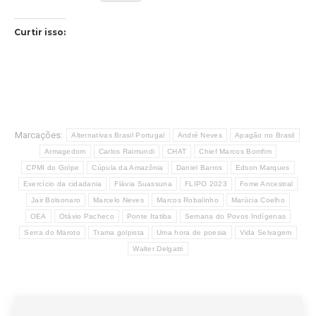
Curtir isso:
Marcações:
Alternativas Brasil Portugal
André Neves
Apagão no Brasil
Armagedom
Carlos Raimundi
CHAT
Chief Marcos Bomfim
CPMI do Golpe
Cúpula da Amazônia
Daniel Barros
Edson Marques
Exercício da cidadania
Flávia Suassuna
FLIPO 2023
Fome Ancestral
Jair Bolsonaro
Marcelo Neves
Marcos Robalinho
Marúcia Coelho
OEA
Otávio Pacheco
Ponte Itatiba
Semana do Povos Indígenas
Serra do Maroto
Trama golpista
Uma hora de poesia
Vida Selvagem
Walter Delgatti