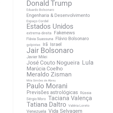
Donald Trump
Eduardo Bolsonaro
Engenharia & Desenvolvimento
Espaço Cordel
Estados Unidos
Fakenews
extrema-direita
Flávio Bolsonaro
Flávia Suassuna
Irã
Israel
golpistas
Jair Bolsonaro
Javier Milei
José Couto Nogueira
Lula
Marúcia Coelho
Meraldo Zisman
Mila Simões de Abreu
Paulo Morani
Previsões astrológicas
Rússia
Taciana Valença
Sérgio Moro
Tatiana Daltro
Valéria Loreto
Vida Selvagem
Venezuela