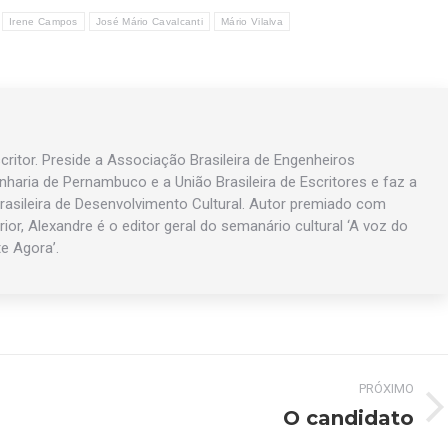
Irene Campos
José Mário Cavalcanti
Mário Vilalva
ritor. Preside a Associação Brasileira de Engenheiros
enharia de Pernambuco e a União Brasileira de Escritores e faz a
asileira de Desenvolvimento Cultural. Autor premiado com
rior, Alexandre é o editor geral do semanário cultural ‘A voz do
te Agora’.
PRÓXIMO
O candidato
Próximo
post: