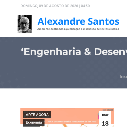
DOMINGO, 09 DE AGOSTO DE 2026 | 04:50
‘Engenharia & Desenv
Voc
Iníc
ARTE AGORA
mar
18
Economia