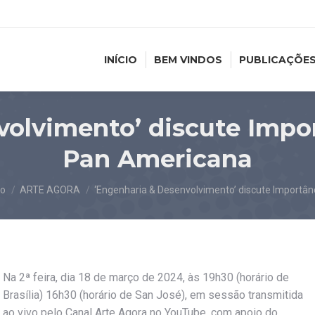
INÍCIO
BEM VINDOS
PUBLICAÇÕE
olvimento’ discute Impo
Pan Americana
ê está aqui:
io
ARTE AGORA
‘Engenharia & Desenvolvimento’ discute Importân
Na 2ª feira, dia 18 de março de 2024, às 19h30 (horário de
Brasília) 16h30 (horário de San José), em sessão transmitida
ao vivo pelo Canal Arte Agora no YouTube, com apoio do