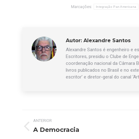
Marcações:
Integração Pan Americana
Autor:
Alexandre Santos
Alexandre Santos é engenheiro e esc
Escritores, presidiu o Clube de Eng
coordenação nacional da Câmara Br
livros publicados no Brasil e no exte
escritor’ e diretor-geral do canal ‘Ar
Navegação
ANTERIOR
de
A Democracia
Post
anterior: