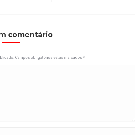
um comentário
ublicado. Campos obrigatórios estão marcados
*