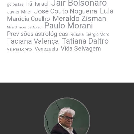
Jair Bolsonaro
Irã
Israel
golpistas
José Couto Nogueira
Lula
Javier Milei
Meraldo Zisman
Marúcia Coelho
Paulo Morani
Mila Simões de Abreu
Previsões astrológicas
Rússia
Sérgio Moro
Tatiana Daltro
Taciana Valença
Vida Selvagem
Venezuela
Valéria Loreto