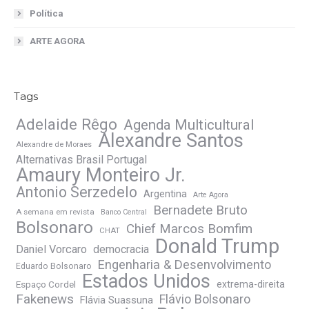
Política
ARTE AGORA
Tags
Adelaide Rêgo
Agenda Multicultural
Alexandre Santos
Alexandre de Moraes
Alternativas Brasil Portugal
Amaury Monteiro Jr.
Antonio Serzedelo
Argentina
Arte Agora
Bernadete Bruto
A semana em revista
Banco Central
Bolsonaro
Chief Marcos Bomfim
CHAT
Donald Trump
Daniel Vorcaro
democracia
Engenharia & Desenvolvimento
Eduardo Bolsonaro
Estados Unidos
Espaço Cordel
extrema-direita
Fakenews
Flávio Bolsonaro
Flávia Suassuna