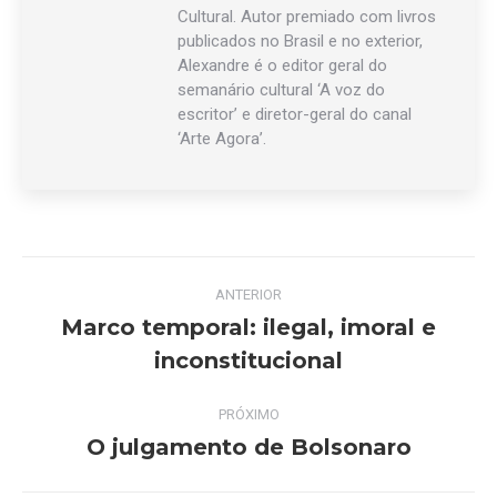
Cultural. Autor premiado com livros
publicados no Brasil e no exterior,
Alexandre é o editor geral do
semanário cultural ‘A voz do
escritor’ e diretor-geral do canal
‘Arte Agora’.
Navegação
ANTERIOR
de
Marco temporal: ilegal, imoral e
Post
inconstitucional
post:
anterior:
PRÓXIMO
O julgamento de Bolsonaro
Próximo
post: