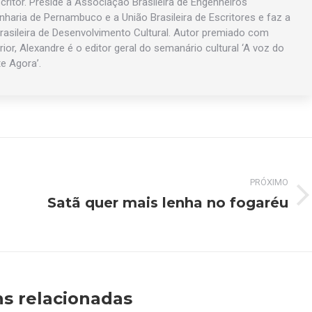
ritor. Preside a Associação Brasileira de Engenheiros
enharia de Pernambuco e a União Brasileira de Escritores e faz a
asileira de Desenvolvimento Cultural. Autor premiado com
rior, Alexandre é o editor geral do semanário cultural ‘A voz do
te Agora’.
PRÓXIMO
Satã quer mais lenha no fogaréu
Próximo
post:
s relacionadas