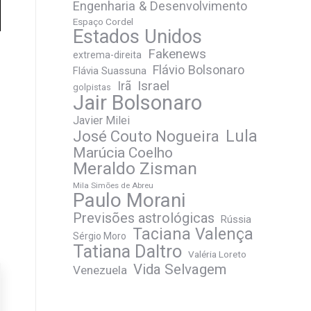
Engenharia & Desenvolvimento
Espaço Cordel
Estados Unidos
Fakenews
extrema-direita
Flávio Bolsonaro
Flávia Suassuna
Irã
Israel
golpistas
Jair Bolsonaro
Javier Milei
José Couto Nogueira
Lula
Marúcia Coelho
Meraldo Zisman
Mila Simões de Abreu
Paulo Morani
Previsões astrológicas
Rússia
Taciana Valença
Sérgio Moro
Tatiana Daltro
Valéria Loreto
Vida Selvagem
Venezuela