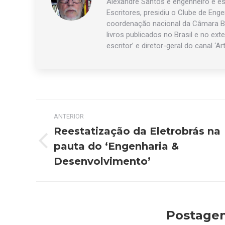
Alexandre Santos é engenheiro e esc
Escritores, presidiu o Clube de Eng
coordenação nacional da Câmara Br
livros publicados no Brasil e no exte
escritor’ e diretor-geral do canal ‘Ar
Navegação
ANTERIOR
de
Reestatização da Eletrobrás na
pauta do ‘Engenharia &
Post
post:
anterior:
Desenvolvimento’
Postagen