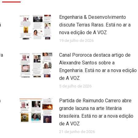
Engenharia & Desenvolvimento
á
discute Terras Raras. Está no ar a
nova edição de A VOZ
19 de julho de 2026
ra
Canal Pororoca destaca artigo de
Alexandre Santos sobre a
Engenharia. Está no ar a nova edição
de A VOZ
5 de julho de 2026
a
Partida de Raimundo Carrero abre
grande lacuna na arte literária
brasileira. Está no ar a nova edição
de A VOZ
21 de junho de 2026