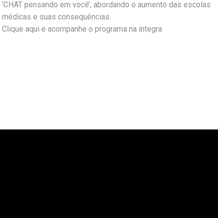
‘CHAT pensando em você’, abordando o aumento das escolas
médicas e suas consequências.
Clique aqui e acompanhe o programa na íntegra