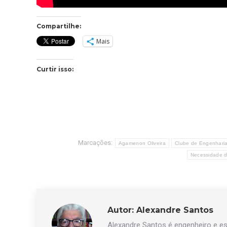
Compartilhe:
Mais
Curtir isso:
Marcações:
Agamenon Oliveira
Clube de Engenharia
Necessidade d
Autor:
Alexandre Santos
Alexandre Santos é engenheiro e esc