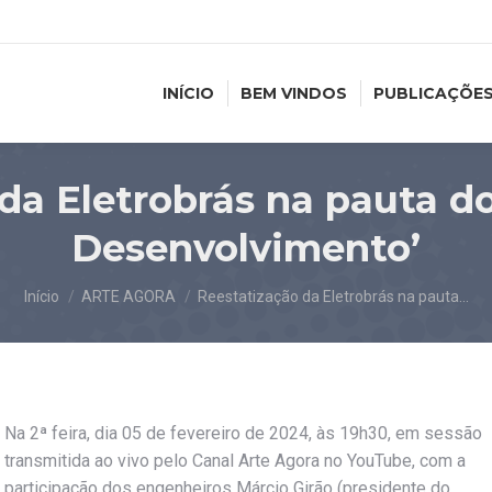
INÍCIO
BEM VINDOS
PUBLICAÇÕE
da Eletrobrás na pauta d
Desenvolvimento’
Você está aqui:
Início
ARTE AGORA
Reestatização da Eletrobrás na pauta…
Na 2ª feira, dia 05 de fevereiro de 2024, às 19h30, em sessão
transmitida ao vivo pelo Canal Arte Agora no YouTube, com a
participação dos engenheiros Márcio Girão (presidente do