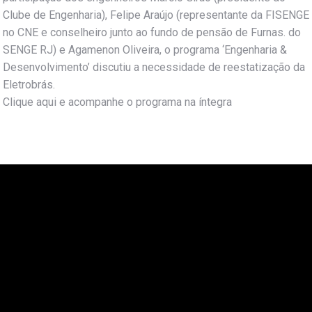
Clube de Engenharia), Felipe Araújo (representante da FISENGE
no CNE e conselheiro junto ao fundo de pensão de Furnas. do
SENGE RJ) e Agamenon Oliveira, o programa ‘Engenharia &
Desenvolvimento’ discutiu a necessidade de reestatização da
Eletrobrás.
Clique aqui e acompanhe o programa na íntegra