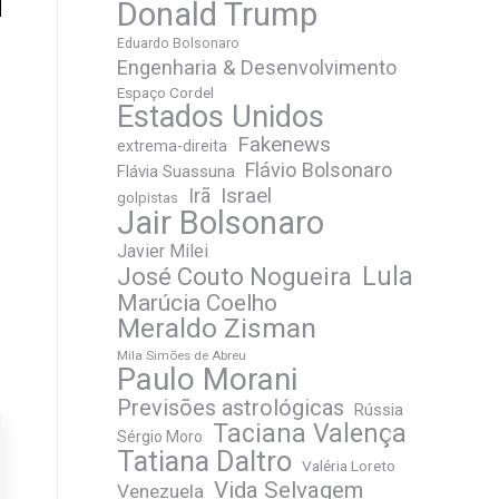
Donald Trump
Eduardo Bolsonaro
Engenharia & Desenvolvimento
Espaço Cordel
Estados Unidos
Fakenews
extrema-direita
Flávio Bolsonaro
Flávia Suassuna
Irã
Israel
golpistas
Jair Bolsonaro
Javier Milei
José Couto Nogueira
Lula
Marúcia Coelho
Meraldo Zisman
Mila Simões de Abreu
Paulo Morani
Previsões astrológicas
Rússia
Taciana Valença
Sérgio Moro
Tatiana Daltro
Valéria Loreto
Vida Selvagem
Venezuela