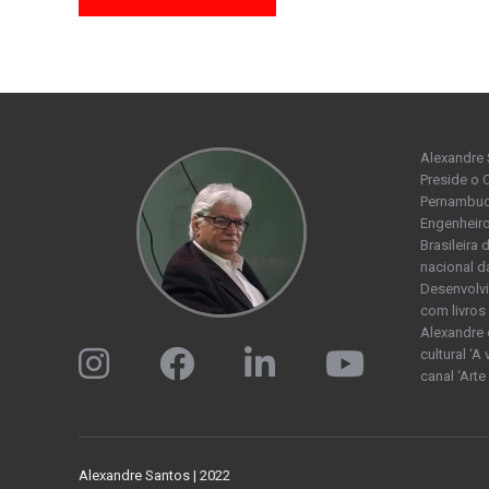
Alexandre 
Preside o 
Pernambuco
Engenheiro
Brasileira
nacional d
Desenvolvi
com livros 
Alexandre 
cultural ‘A
canal ‘Arte
Alexandre Santos | 2022