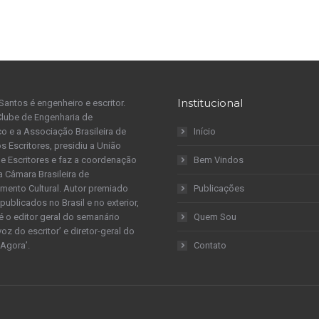
Institucional
Santos é engenheiro e escritor.
Clube de Engenharia de
 e a Associação Brasileira de
Início
s Escritores, presidiu a União
 de Escritores e faz a coordenação
Bem Vindos
a Câmara Brasileira de
mento Cultural. Autor premiado
Publicações
publicados no Brasil e no exterior,
é o editor geral do semanário
Quem Sou
 voz do escritor’ e diretor-geral do
 Agora’.
Contato