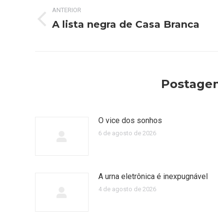
ANTERIOR
de
A lista negra de Casa Branca
Post
post:
anterior:
Postagen
O vice dos sonhos
6 de agosto de 2026
A urna eletrônica é inexpugnável
4 de agosto de 2026