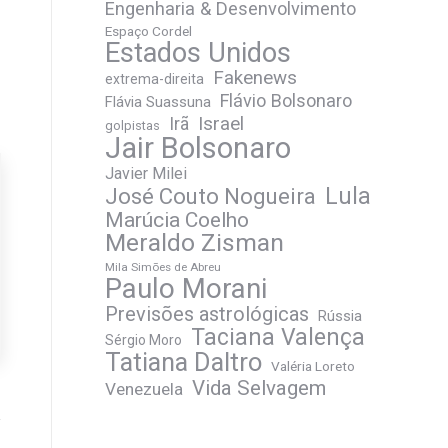
Engenharia & Desenvolvimento
Espaço Cordel
Estados Unidos
Fakenews
extrema-direita
Flávio Bolsonaro
Flávia Suassuna
Irã
Israel
golpistas
Jair Bolsonaro
Javier Milei
José Couto Nogueira
Lula
Marúcia Coelho
Meraldo Zisman
Mila Simões de Abreu
Paulo Morani
Previsões astrológicas
Rússia
Taciana Valença
Sérgio Moro
Tatiana Daltro
Valéria Loreto
Vida Selvagem
Venezuela