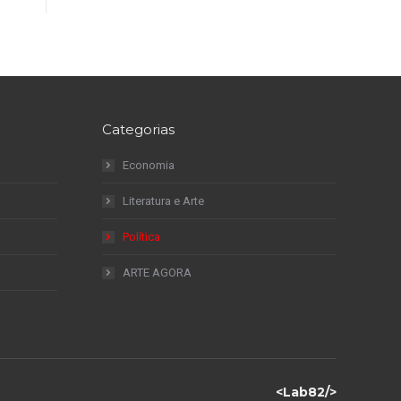
Categorias
Economia
Literatura e Arte
Política
ARTE AGORA
<Lab82/>