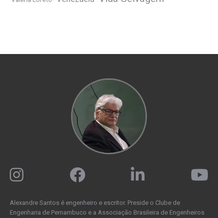
Alexandre Santos é engenheiro e escritor. Preside o Clube de
Engenharia de Pernambuco e a Associação Brasileira de Engenheiros