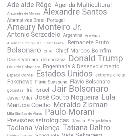
Adelaide Rêgo
Agenda Multicultural
Alexandre Santos
Alexandre de Moraes
Alternativas Brasil Portugal
Amaury Monteiro Jr.
Antonio Serzedelo
Argentina
Arte Agora
Bernadete Bruto
A semana em revista
Banco Central
Bolsonaro
Chief Marcos Bomfim
CHAT
Donald Trump
Daniel Vorcaro
democracia
Engenharia & Desenvolvimento
Eduardo Bolsonaro
Estados Unidos
Espaço Cordel
extrema-direita
Fakenews
Flávio Bolsonaro
Flávia Suassuna
Jair Bolsonaro
Irã
Israel
golpistas
José Couto Nogueira
Lula
Javier Milei
Meraldo Zisman
Marúcia Coelho
Paulo Morani
Mila Simões de Abreu
Previsões astrológicas
Rússia
Sérgio Moro
Tatiana Daltro
Taciana Valença
Vida Selvagem
Venezuela
Valéria Loreto