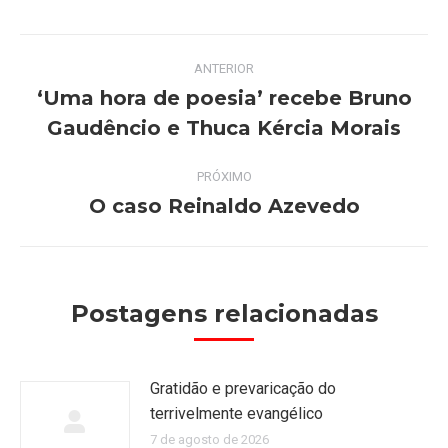
Navegação
ANTERIOR
de
‘Uma hora de poesia’ recebe Bruno
Post
Gaudêncio e Thuca Kércia Morais
post:
anterior:
PRÓXIMO
O caso Reinaldo Azevedo
Próximo
post:
Postagens relacionadas
Gratidão e prevaricação do
terrivelmente evangélico
7 de agosto de 2026