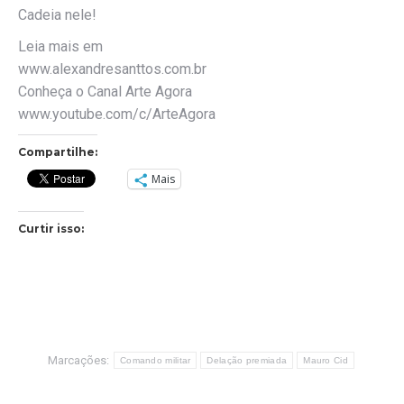
Cadeia nele!
Leia mais em
www.alexandresanttos.com.br
Conheça o Canal Arte Agora
www.youtube.com/c/ArteAgora
Compartilhe:
Mais
Curtir isso:
Marcações:
Comando militar
Delação premiada
Mauro Cid