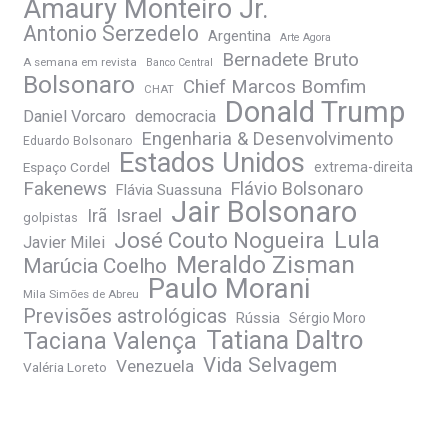
Amaury Monteiro Jr.
Antonio Serzedelo
Argentina
Arte Agora
Bernadete Bruto
A semana em revista
Banco Central
Bolsonaro
Chief Marcos Bomfim
CHAT
Donald Trump
Daniel Vorcaro
democracia
Engenharia & Desenvolvimento
Eduardo Bolsonaro
Estados Unidos
Espaço Cordel
extrema-direita
Fakenews
Flávio Bolsonaro
Flávia Suassuna
Jair Bolsonaro
Irã
Israel
golpistas
José Couto Nogueira
Lula
Javier Milei
Meraldo Zisman
Marúcia Coelho
Paulo Morani
Mila Simões de Abreu
Previsões astrológicas
Rússia
Sérgio Moro
Tatiana Daltro
Taciana Valença
Vida Selvagem
Venezuela
Valéria Loreto