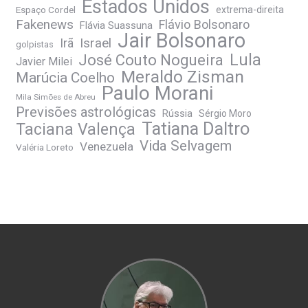
Estados Unidos
Espaço Cordel
extrema-direita
Fakenews
Flávio Bolsonaro
Flávia Suassuna
Jair Bolsonaro
Irã
Israel
golpistas
José Couto Nogueira
Lula
Javier Milei
Meraldo Zisman
Marúcia Coelho
Paulo Morani
Mila Simões de Abreu
Previsões astrológicas
Rússia
Sérgio Moro
Tatiana Daltro
Taciana Valença
Vida Selvagem
Venezuela
Valéria Loreto