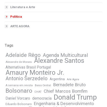
Literatura e Arte
Política
ARTE AGORA
Tags
Adelaide Rêgo
Agenda Multicultural
Alexandre Santos
Alexandre de Moraes
Alternativas Brasil Portugal
Amaury Monteiro Jr.
Antonio Serzedelo
Argentina
Arte Agora
Bernadete Bruto
A semana em revista
Banco Central
Bolsonaro
Chief Marcos Bomfim
CHAT
Donald Trump
Daniel Vorcaro
democracia
Engenharia & Desenvolvimento
Eduardo Bolsonaro