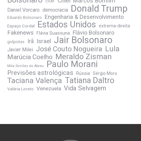
Chief Marcos Bomfim
CHAT
Donald Trump
Daniel Vorcaro
democracia
Engenharia & Desenvolvimento
Eduardo Bolsonaro
Estados Unidos
Espaço Cordel
extrema-direita
Fakenews
Flávio Bolsonaro
Flávia Suassuna
Jair Bolsonaro
Irã
Israel
golpistas
José Couto Nogueira
Lula
Javier Milei
Meraldo Zisman
Marúcia Coelho
Paulo Morani
Mila Simões de Abreu
Previsões astrológicas
Rússia
Sérgio Moro
Tatiana Daltro
Taciana Valença
Vida Selvagem
Venezuela
Valéria Loreto