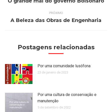
de
O grande mal do governo Bolsonaro
Post
anterior:
post:
PRÓXIMO
A Beleza das Obras de Engenharia
Próximo
post:
Postagens relacionadas
Por uma comunidade lusófona
23 de janeiro de 2023
Por uma cultura de conservação e
manutenção
5 de setembro de 2022