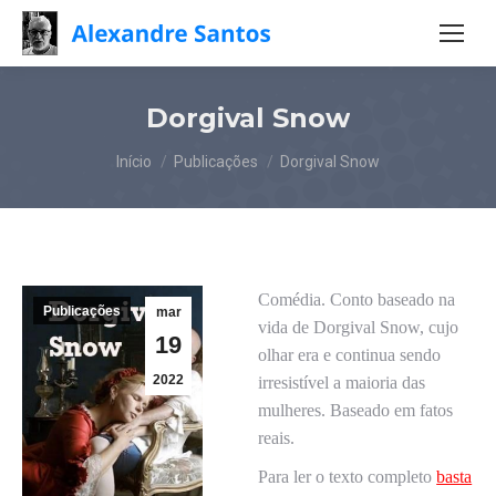
Dorgival Snow
Você está aqui:
Início
Publicações
Dorgival Snow
Comédia. Conto baseado na
Publicações
mar
vida de Dorgival Snow, cujo
19
olhar era e continua sendo
2022
irresistível a maioria das
mulheres. Baseado em fatos
reais.
Para ler o texto completo
basta