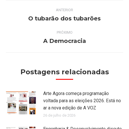
Navegação
ANTERIOR
de
O tubarão dos tubarões
Post
anterior:
post:
PRÓXIMO
A Democracia
Próximo
post:
Postagens relacionadas
Arte Agora começa programação
voltada para as eleições 2026. Está no
ar a nova edição de A VOZ
26 de julho de 2026
Engenharia & Desenvolvimento discute