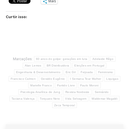
Mais
Curtir isso:
Marcações:
60 anos do golpe: gerações em luta
Adelaide Rêgo
Alan Lemos
BR Distribuidora
Eleições em Portugal
Engenharia & Desenvolvimento
Eric Gil
Feijoada
Feminismo
Francisco Calmon
Geraldo Eugênio
I Semana Tear Mulher
Liquigas
Marielle Franco
Partido Livre
Paulo Moroni
Psicologia Analítica de Jung
Revista Nordeste
Semiárido
Taciana Valença
Torquato Neto
Vida Selvagem
Waldemar Magaldi
Zeca Temporal