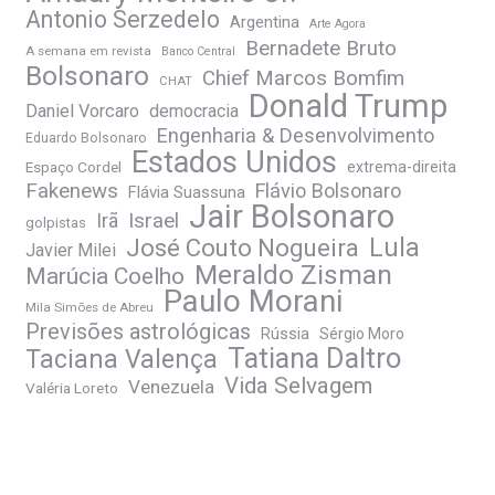
Antonio Serzedelo
Argentina
Arte Agora
Bernadete Bruto
A semana em revista
Banco Central
Bolsonaro
Chief Marcos Bomfim
CHAT
Donald Trump
Daniel Vorcaro
democracia
Engenharia & Desenvolvimento
Eduardo Bolsonaro
Estados Unidos
Espaço Cordel
extrema-direita
Fakenews
Flávio Bolsonaro
Flávia Suassuna
Jair Bolsonaro
Irã
Israel
golpistas
José Couto Nogueira
Lula
Javier Milei
Meraldo Zisman
Marúcia Coelho
Paulo Morani
Mila Simões de Abreu
Previsões astrológicas
Rússia
Sérgio Moro
Tatiana Daltro
Taciana Valença
Vida Selvagem
Venezuela
Valéria Loreto