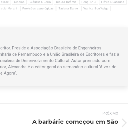
ndrade
Cinema
Cláudia Guerra
Dia da Infâmia
Feng Shui
Flávia Suassuna
Paulo Morani
Previsões astrológicas
Tatiana Daltro
Wanice Bon’Ávigo
ritor. Preside a Associação Brasileira de Engenheiros
enharia de Pernambuco e a União Brasileira de Escritores e faz a
asileira de Desenvolvimento Cultural. Autor premiado com
rior, Alexandre é o editor geral do semanário cultural ‘A voz do
te Agora’.
PRÓXIMO
A barbárie começou em São
Próximo