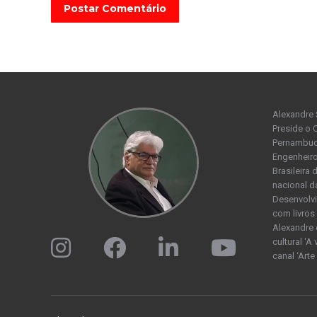
Postar Comentário
Alexandre 
Preside o 
Pernambuco
Engenheiro
Brasileira
nacional d
Desenvolvi
com livros 
Alexandre 
cultural ‘A
canal ‘Arte