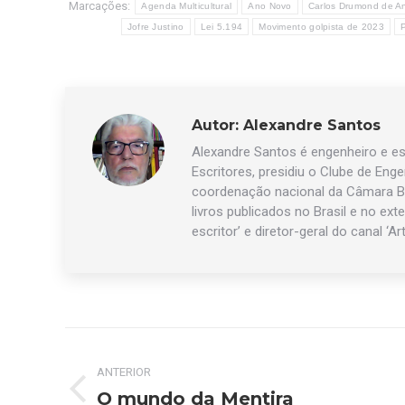
Marcações:
Agenda Multicultural
Ano Novo
Carlos Drumond de A
Jofre Justino
Lei 5.194
Movimento golpista de 2023
Autor:
Alexandre Santos
Alexandre Santos é engenheiro e esc
Escritores, presidiu o Clube de Eng
coordenação nacional da Câmara Br
livros publicados no Brasil e no exte
escritor’ e diretor-geral do canal ‘Ar
Navegação
ANTERIOR
de
O mundo da Mentira
Post