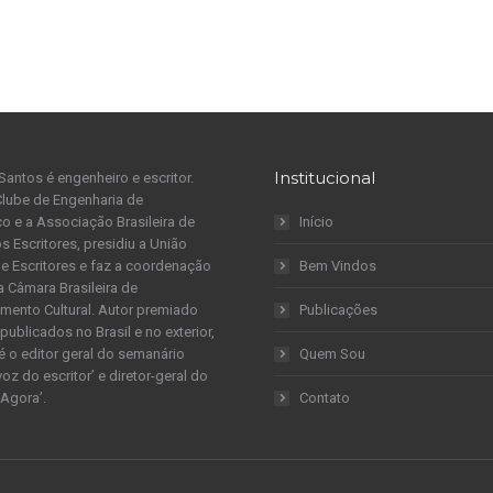
Institucional
Santos é engenheiro e escritor.
Clube de Engenharia de
 e a Associação Brasileira de
Início
s Escritores, presidiu a União
 de Escritores e faz a coordenação
Bem Vindos
a Câmara Brasileira de
mento Cultural. Autor premiado
Publicações
publicados no Brasil e no exterior,
é o editor geral do semanário
Quem Sou
 voz do escritor’ e diretor-geral do
 Agora’.
Contato