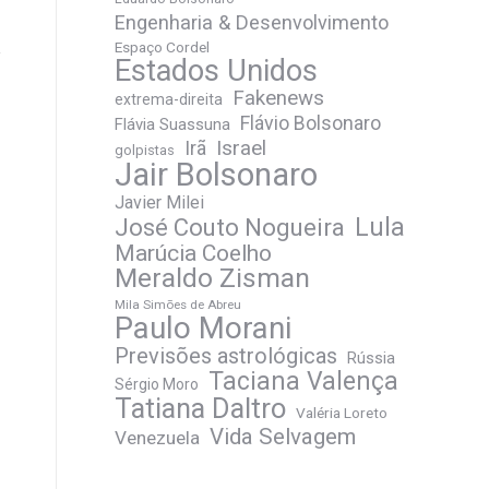
Engenharia & Desenvolvimento
Espaço Cordel
Estados Unidos
Fakenews
extrema-direita
Flávio Bolsonaro
Flávia Suassuna
Irã
Israel
golpistas
Jair Bolsonaro
Javier Milei
José Couto Nogueira
Lula
Marúcia Coelho
Meraldo Zisman
Mila Simões de Abreu
Paulo Morani
Previsões astrológicas
Rússia
Taciana Valença
Sérgio Moro
Tatiana Daltro
Valéria Loreto
Vida Selvagem
Venezuela