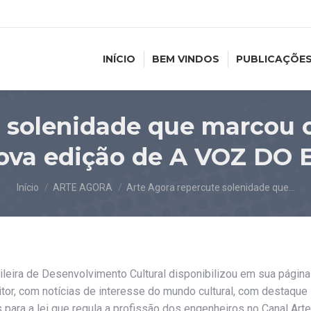
INÍCIO
BEM VINDOS
PUBLICAÇÕE
 solenidade que marcou o
nova edição de A VOZ DO
Você está aqui:
Início
ARTE AGORA
Arte Agora repercute solenidade que…
ileira de Desenvolvimento Cultural disponibilizou em sua página
itor, com notícias de interesse do mundo cultural, com destaque
ara a lei que regula a profissão dos engenheiros no Canal Arte