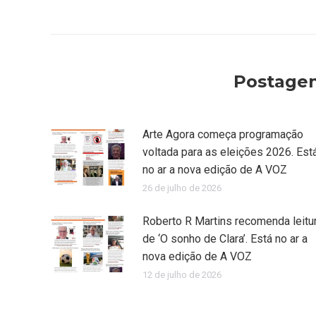
post:
anterior:
Postagen
Arte Agora começa programação
voltada para as eleições 2026. Est
no ar a nova edição de A VOZ
26 de julho de 2026
Roberto R Martins recomenda leitu
de ‘O sonho de Clara’. Está no ar a
nova edição de A VOZ
12 de julho de 2026