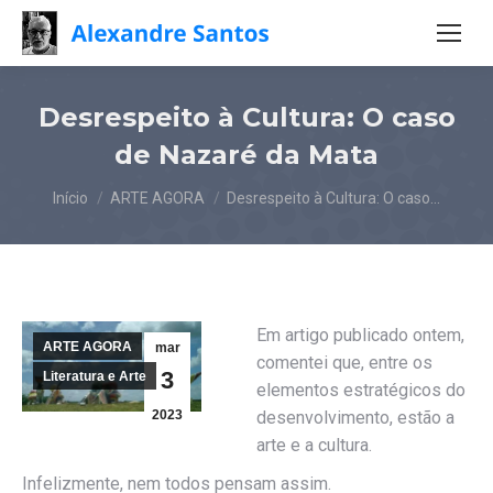
Desrespeito à Cultura: O caso
de Nazaré da Mata
Você está aqui:
Início
ARTE AGORA
Desrespeito à Cultura: O caso…
Em artigo publicado ontem,
ARTE AGORA
mar
comentei que, entre os
3
Literatura e Arte
elementos estratégicos do
2023
desenvolvimento, estão a
arte e a cultura.
Infelizmente, nem todos pensam assim.