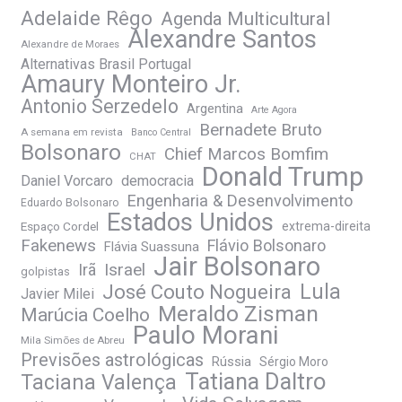
Adelaide Rêgo
Agenda Multicultural
Alexandre Santos
Alexandre de Moraes
Alternativas Brasil Portugal
Amaury Monteiro Jr.
Antonio Serzedelo
Argentina
Arte Agora
Bernadete Bruto
A semana em revista
Banco Central
Bolsonaro
Chief Marcos Bomfim
CHAT
Donald Trump
Daniel Vorcaro
democracia
Engenharia & Desenvolvimento
Eduardo Bolsonaro
Estados Unidos
Espaço Cordel
extrema-direita
Fakenews
Flávio Bolsonaro
Flávia Suassuna
Jair Bolsonaro
Irã
Israel
golpistas
José Couto Nogueira
Lula
Javier Milei
Meraldo Zisman
Marúcia Coelho
Paulo Morani
Mila Simões de Abreu
Previsões astrológicas
Rússia
Sérgio Moro
Tatiana Daltro
Taciana Valença