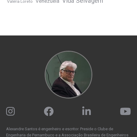
Vida Selvagem
Venezuela
Valéria Loreto
Alexandre Santos é engenheiro e escritor. Preside o Clube de
Engenharia de Pernambuco e a Associação Brasileira de Engenheiros