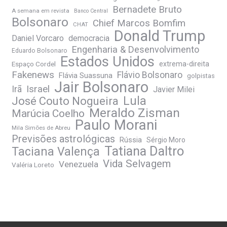
Bernadete Bruto
A semana em revista
Banco Central
Bolsonaro
Chief Marcos Bomfim
CHAT
Donald Trump
Daniel Vorcaro
democracia
Engenharia & Desenvolvimento
Eduardo Bolsonaro
Estados Unidos
Espaço Cordel
extrema-direita
Fakenews
Flávio Bolsonaro
Flávia Suassuna
golpistas
Jair Bolsonaro
Irã
Israel
Javier Milei
José Couto Nogueira
Lula
Meraldo Zisman
Marúcia Coelho
Paulo Morani
Mila Simões de Abreu
Previsões astrológicas
Rússia
Sérgio Moro
Tatiana Daltro
Taciana Valença
Vida Selvagem
Venezuela
Valéria Loreto