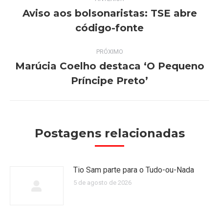
de
Aviso aos bolsonaristas: TSE abre
Post
código-fonte
post:
anterior:
PRÓXIMO
Marúcia Coelho destaca ‘O Pequeno
Próximo
Príncipe Preto’
post:
Postagens relacionadas
Tio Sam parte para o Tudo-ou-Nada
5 de agosto de 2026