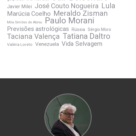
José Couto Nogueira
Lula
Javier Milei
Meraldo Zisman
Marúcia Coelho
Paulo Morani
Mila Simões de Abreu
Previsões astrológicas
Rússia
Sérgio Moro
Tatiana Daltro
Taciana Valença
Vida Selvagem
Venezuela
Valéria Loreto