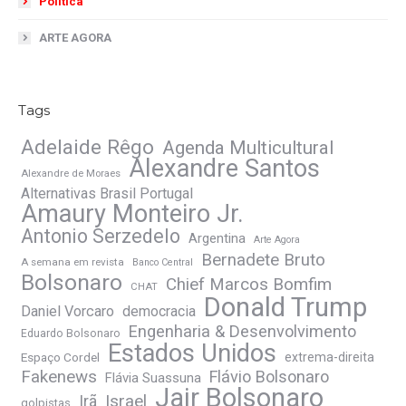
Política
ARTE AGORA
Tags
Adelaide Rêgo
Agenda Multicultural
Alexandre Santos
Alexandre de Moraes
Alternativas Brasil Portugal
Amaury Monteiro Jr.
Antonio Serzedelo
Argentina
Arte Agora
Bernadete Bruto
A semana em revista
Banco Central
Bolsonaro
Chief Marcos Bomfim
CHAT
Donald Trump
Daniel Vorcaro
democracia
Engenharia & Desenvolvimento
Eduardo Bolsonaro
Estados Unidos
Espaço Cordel
extrema-direita
Fakenews
Flávio Bolsonaro
Flávia Suassuna
Jair Bolsonaro
Irã
Israel
golpistas