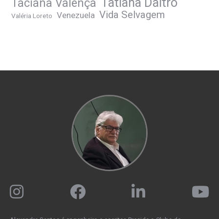
Tatiana Daltro
Taciana Valença
Vida Selvagem
Venezuela
Valéria Loreto