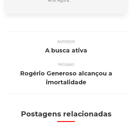
‘Arte Agora’.
Navegação
ANTERIOR
de
A busca ativa
Post
anterior:
post:
PRÓXIMO
Rogério Generoso alcançou a
Próximo
imortalidade
post:
Postagens relacionadas