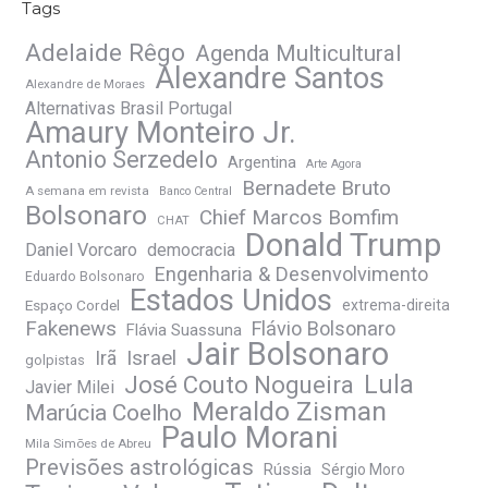
Tags
Adelaide Rêgo
Agenda Multicultural
Alexandre Santos
Alexandre de Moraes
Alternativas Brasil Portugal
Amaury Monteiro Jr.
Antonio Serzedelo
Argentina
Arte Agora
Bernadete Bruto
A semana em revista
Banco Central
Bolsonaro
Chief Marcos Bomfim
CHAT
Donald Trump
Daniel Vorcaro
democracia
Engenharia & Desenvolvimento
Eduardo Bolsonaro
Estados Unidos
Espaço Cordel
extrema-direita
Fakenews
Flávio Bolsonaro
Flávia Suassuna
Jair Bolsonaro
Irã
Israel
golpistas
José Couto Nogueira
Lula
Javier Milei
Meraldo Zisman
Marúcia Coelho
Paulo Morani
Mila Simões de Abreu
Previsões astrológicas
Rússia
Sérgio Moro