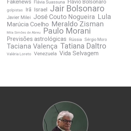
Fakenews
Flávio Bolsonaro
Flávia Suassuna
Jair Bolsonaro
Irã
Israel
golpistas
José Couto Nogueira
Lula
Javier Milei
Meraldo Zisman
Marúcia Coelho
Paulo Morani
Mila Simões de Abreu
Previsões astrológicas
Rússia
Sérgio Moro
Tatiana Daltro
Taciana Valença
Vida Selvagem
Venezuela
Valéria Loreto