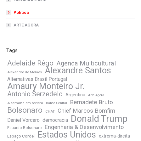
Política
ARTE AGORA
Tags
Adelaide Rêgo
Agenda Multicultural
Alexandre Santos
Alexandre de Moraes
Alternativas Brasil Portugal
Amaury Monteiro Jr.
Antonio Serzedelo
Argentina
Arte Agora
Bernadete Bruto
A semana em revista
Banco Central
Bolsonaro
Chief Marcos Bomfim
CHAT
Donald Trump
Daniel Vorcaro
democracia
Engenharia & Desenvolvimento
Eduardo Bolsonaro
Estados Unidos
Espaço Cordel
extrema-direita