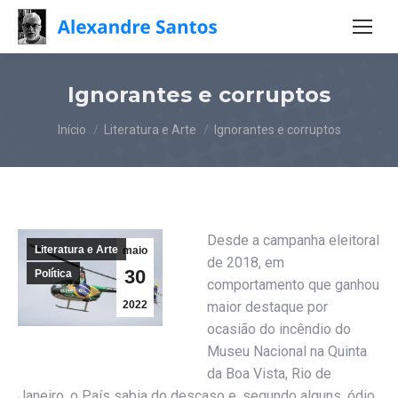
Ignorantes e corruptos
Você está aqui:
Início
Literatura e Arte
Ignorantes e corruptos
Desde a campanha eleitoral
Literatura e Arte
maio
de 2018, em
30
Política
comportamento que ganhou
2022
maior destaque por
ocasião do incêndio do
Museu Nacional na Quinta
da Boa Vista, Rio de
Janeiro, o País sabia do descaso e, segundo alguns, ódio