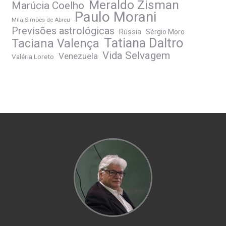
Meraldo Zisman
Marúcia Coelho
Paulo Morani
Mila Simões de Abreu
Previsões astrológicas
Rússia
Sérgio Moro
Tatiana Daltro
Taciana Valença
Vida Selvagem
Venezuela
Valéria Loreto