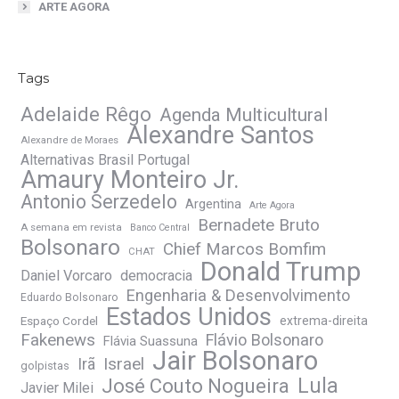
ARTE AGORA
Tags
Adelaide Rêgo
Agenda Multicultural
Alexandre Santos
Alexandre de Moraes
Alternativas Brasil Portugal
Amaury Monteiro Jr.
Antonio Serzedelo
Argentina
Arte Agora
Bernadete Bruto
A semana em revista
Banco Central
Bolsonaro
Chief Marcos Bomfim
CHAT
Donald Trump
Daniel Vorcaro
democracia
Engenharia & Desenvolvimento
Eduardo Bolsonaro
Estados Unidos
Espaço Cordel
extrema-direita
Fakenews
Flávio Bolsonaro
Flávia Suassuna
Jair Bolsonaro
Irã
Israel
golpistas
José Couto Nogueira
Lula
Javier Milei