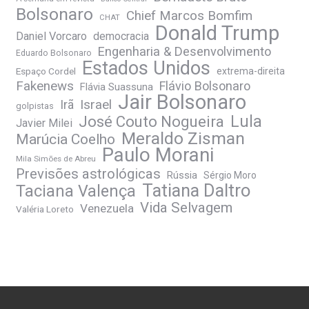
Bolsonaro
Chief Marcos Bomfim
CHAT
Donald Trump
Daniel Vorcaro
democracia
Engenharia & Desenvolvimento
Eduardo Bolsonaro
Estados Unidos
Espaço Cordel
extrema-direita
Fakenews
Flávio Bolsonaro
Flávia Suassuna
Jair Bolsonaro
Irã
Israel
golpistas
José Couto Nogueira
Lula
Javier Milei
Meraldo Zisman
Marúcia Coelho
Paulo Morani
Mila Simões de Abreu
Previsões astrológicas
Rússia
Sérgio Moro
Tatiana Daltro
Taciana Valença
Vida Selvagem
Venezuela
Valéria Loreto