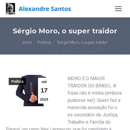
Sérgio Moro, o super traidor
Você está aqui:
Início
Política
Sérgio Moro, o super traidor
MORO É O MAIOR
Política
out
TRAIDOR DO BRASIL. A
17
frase não é minha (embora
2024
pudesse ser). Quem fez a
merecida acusação foi o
ex-secretário de Justiça,
Trabalho e Família do
Paraná, um certo Ney Leprevost, que foi candidato à