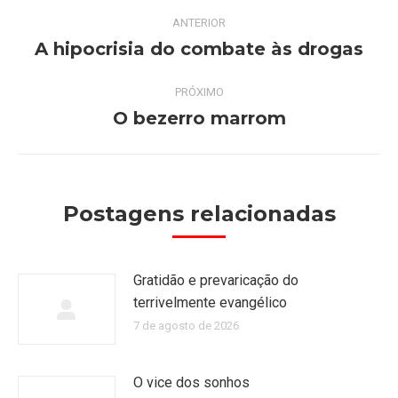
Navegação
ANTERIOR
de
A hipocrisia do combate às drogas
Post
anterior:
post:
PRÓXIMO
O bezerro marrom
Próximo
post:
Postagens relacionadas
Gratidão e prevaricação do
terrivelmente evangélico
7 de agosto de 2026
O vice dos sonhos