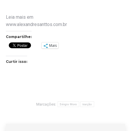
Leia mais em
www.alexandresanttos.com.br
Compartilhe:
Mais
Curtir isso:
Marcações:
Sérgio Moro
traição