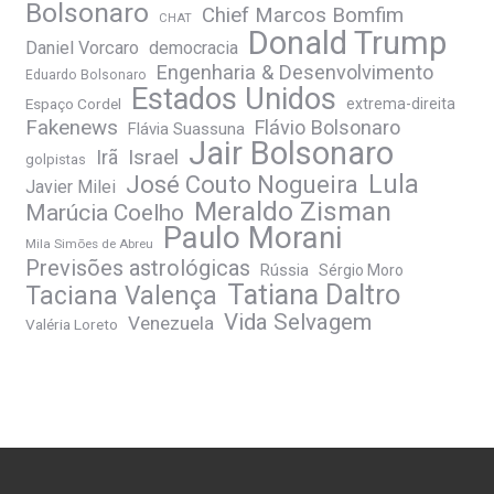
Bolsonaro
Chief Marcos Bomfim
CHAT
Donald Trump
Daniel Vorcaro
democracia
Engenharia & Desenvolvimento
Eduardo Bolsonaro
Estados Unidos
Espaço Cordel
extrema-direita
Fakenews
Flávio Bolsonaro
Flávia Suassuna
Jair Bolsonaro
Irã
Israel
golpistas
José Couto Nogueira
Lula
Javier Milei
Meraldo Zisman
Marúcia Coelho
Paulo Morani
Mila Simões de Abreu
Previsões astrológicas
Rússia
Sérgio Moro
Tatiana Daltro
Taciana Valença
Vida Selvagem
Venezuela
Valéria Loreto