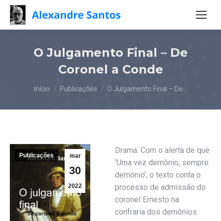
O Julgamento Final – De
Coronel a Conde
Você está aqui:
Início
Publicações
O Julgamento Final – De…
Drama. Com o alerta de que
Publicações
mar
‘Uma vez demônio, sempre
30
demônio’, o texto conta o
2022
processo de admissão do
coronel Ernesto na
confraria dos demônios