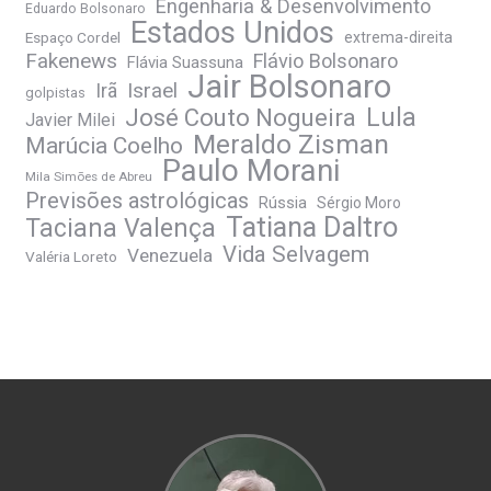
Engenharia & Desenvolvimento
Eduardo Bolsonaro
Estados Unidos
Espaço Cordel
extrema-direita
Fakenews
Flávio Bolsonaro
Flávia Suassuna
Jair Bolsonaro
Irã
Israel
golpistas
José Couto Nogueira
Lula
Javier Milei
Meraldo Zisman
Marúcia Coelho
Paulo Morani
Mila Simões de Abreu
Previsões astrológicas
Rússia
Sérgio Moro
Tatiana Daltro
Taciana Valença
Vida Selvagem
Venezuela
Valéria Loreto