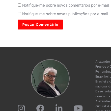
Notifique-me sobre novos comentários por e-mail.
Notifique-me sobre novas publicações por e-mail.
Postar Comentário
Alexandre 
Preside o 
Pernambuco
Engenheiro
Brasileira
nacional d
Desenvolvi
com livros 
Alexandre 
cultural ‘A