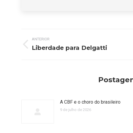
Navegação
ANTERIOR
de
Liberdade para Delgatti
Post
anterior:
post:
Postagen
A CBF e o choro do brasileiro
9 de julho de 2026