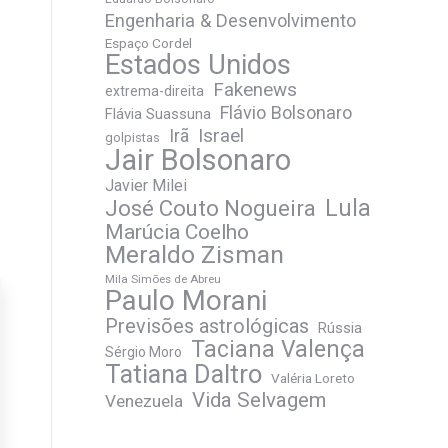
Engenharia & Desenvolvimento
Espaço Cordel
Estados Unidos
Fakenews
extrema-direita
Flávio Bolsonaro
Flávia Suassuna
Irã
Israel
golpistas
Jair Bolsonaro
Javier Milei
José Couto Nogueira
Lula
Marúcia Coelho
Meraldo Zisman
Mila Simões de Abreu
Paulo Morani
Previsões astrológicas
Rússia
Taciana Valença
Sérgio Moro
Tatiana Daltro
Valéria Loreto
Vida Selvagem
Venezuela