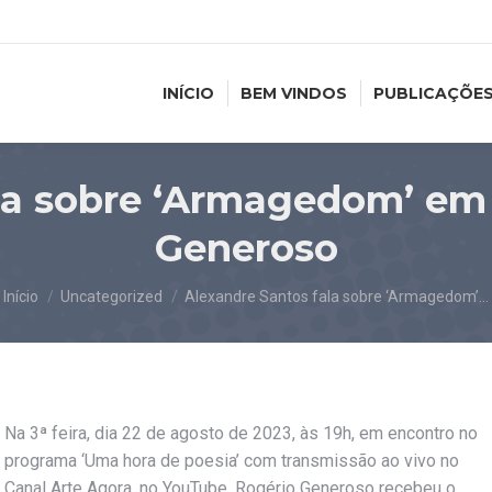
INÍCIO
BEM VINDOS
PUBLICAÇÕE
la sobre ‘Armagedom’ em 
Generoso
Você está aqui:
Início
Uncategorized
Alexandre Santos fala sobre ‘Armagedom’…
Na 3ª feira, dia 22 de agosto de 2023, às 19h, em encontro no
programa ‘Uma hora de poesia’ com transmissão ao vivo no
Canal Arte Agora, no YouTube, Rogério Generoso recebeu o