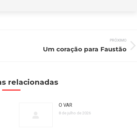
PRÓXIMO
Um coração para Faustão
Próximo
post:
s relacionadas
O VAR
8 de julho de 2026