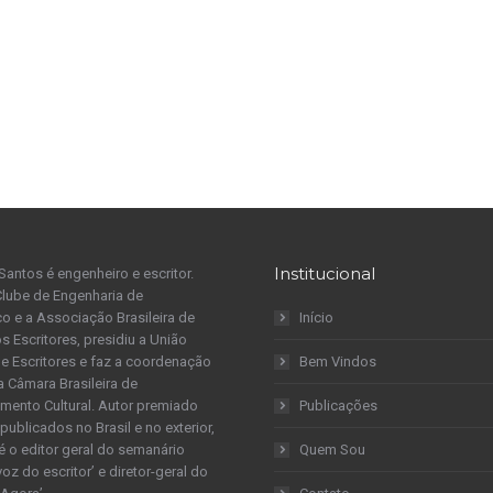
Institucional
Santos é engenheiro e escritor.
Clube de Engenharia de
 e a Associação Brasileira de
Início
s Escritores, presidiu a União
 de Escritores e faz a coordenação
Bem Vindos
a Câmara Brasileira de
mento Cultural. Autor premiado
Publicações
publicados no Brasil e no exterior,
é o editor geral do semanário
Quem Sou
 voz do escritor’ e diretor-geral do