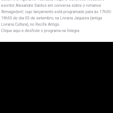
escritor Alexandre Santos em conversa sobre o romance
‘Armagedom’, cujo lançamento está programado para às 17h30-
19h30 do dia 05 de setembro, na Livraria Jaqueira (antiga
Livraria Cultura), no Recife Antigo.
Clique aqui e desfrute o programa na Íntegra.