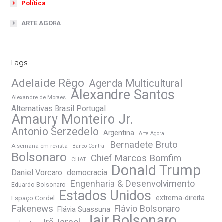
Política
ARTE AGORA
Tags
Adelaide Rêgo
Agenda Multicultural
Alexandre Santos
Alexandre de Moraes
Alternativas Brasil Portugal
Amaury Monteiro Jr.
Antonio Serzedelo
Argentina
Arte Agora
Bernadete Bruto
A semana em revista
Banco Central
Bolsonaro
Chief Marcos Bomfim
CHAT
Donald Trump
Daniel Vorcaro
democracia
Engenharia & Desenvolvimento
Eduardo Bolsonaro
Estados Unidos
Espaço Cordel
extrema-direita
Fakenews
Flávio Bolsonaro
Flávia Suassuna
Jair Bolsonaro
Irã