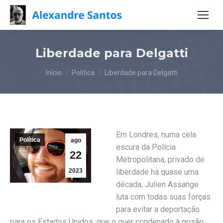
Liberdade para Delgatti
Você está aqui:
Início
Política
Liberdade para Delgatti
Em Londres, numa cela
Política
ago
escura da Polícia
22
Metropolitana, privado de
2023
liberdade há quase uma
década, Julien Assange
luta com todas suas forças
para evitar a deportação
para os Estados Unidos, que o quer condenado à prisão