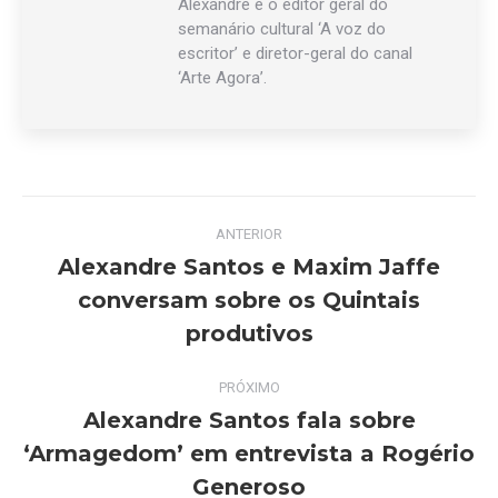
Alexandre é o editor geral do
semanário cultural ‘A voz do
escritor’ e diretor-geral do canal
‘Arte Agora’.
Navegação
ANTERIOR
de
Alexandre Santos e Maxim Jaffe
conversam sobre os Quintais
Post
post:
anterior:
produtivos
PRÓXIMO
Alexandre Santos fala sobre
‘Armagedom’ em entrevista a Rogério
Próximo
post:
Generoso