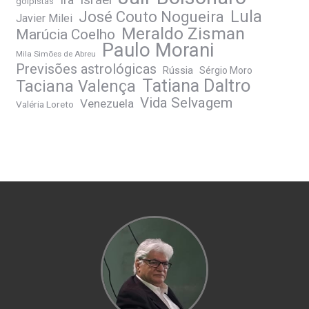
Israel
golpistas
José Couto Nogueira
Lula
Javier Milei
Meraldo Zisman
Marúcia Coelho
Paulo Morani
Mila Simões de Abreu
Previsões astrológicas
Rússia
Sérgio Moro
Tatiana Daltro
Taciana Valença
Vida Selvagem
Venezuela
Valéria Loreto