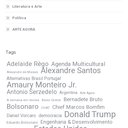
Literatura e Arte
Política
ARTE AGORA
Tags
Adelaide Rêgo
Agenda Multicultural
Alexandre Santos
Alexandre de Moraes
Alternativas Brasil Portugal
Amaury Monteiro Jr.
Antonio Serzedelo
Argentina
Arte Agora
Bernadete Bruto
A semana em revista
Banco Central
Bolsonaro
Chief Marcos Bomfim
CHAT
Donald Trump
Daniel Vorcaro
democracia
Engenharia & Desenvolvimento
Eduardo Bolsonaro