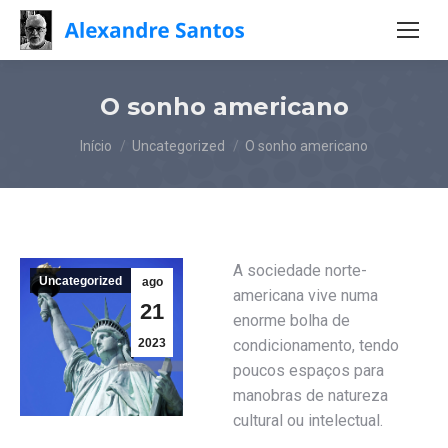
O sonho americano
Você está aqui:
Início
Uncategorized
O sonho americano
A sociedade norte-
Uncategorized
ago
americana vive numa
21
enorme bolha de
2023
condicionamento, tendo
poucos espaços para
manobras de natureza
cultural ou intelectual.