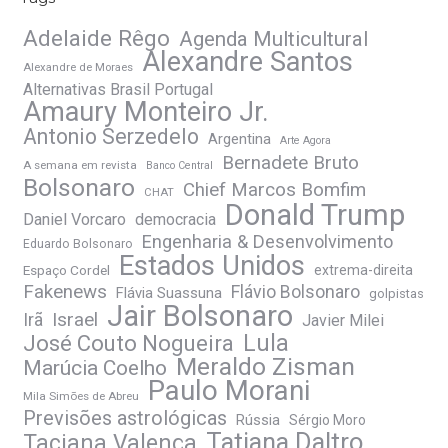
Adelaide Rêgo
Agenda Multicultural
Alexandre Santos
Alexandre de Moraes
Alternativas Brasil Portugal
Amaury Monteiro Jr.
Antonio Serzedelo
Argentina
Arte Agora
Bernadete Bruto
A semana em revista
Banco Central
Bolsonaro
Chief Marcos Bomfim
CHAT
Donald Trump
Daniel Vorcaro
democracia
Engenharia & Desenvolvimento
Eduardo Bolsonaro
Estados Unidos
Espaço Cordel
extrema-direita
Fakenews
Flávio Bolsonaro
Flávia Suassuna
golpistas
Jair Bolsonaro
Irã
Israel
Javier Milei
José Couto Nogueira
Lula
Meraldo Zisman
Marúcia Coelho
Paulo Morani
Mila Simões de Abreu
Previsões astrológicas
Rússia
Sérgio Moro
Tatiana Daltro
Taciana Valença