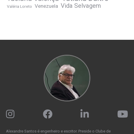
Vida Selvagem
Venezuela
Valéria Loreto
Alexandre Santos é engenheiro e escritor. Preside o Clube de