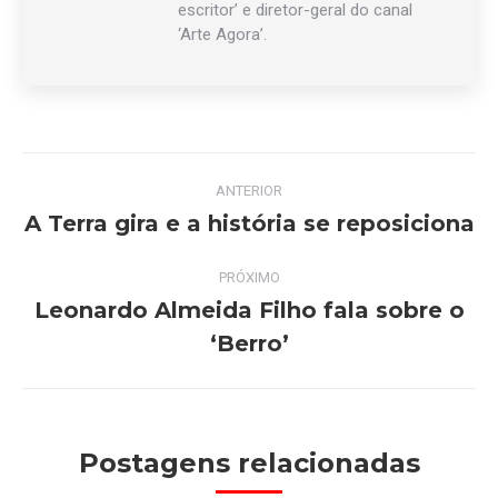
escritor’ e diretor-geral do canal
‘Arte Agora’.
Navegação
ANTERIOR
de
A Terra gira e a história se reposiciona
Post
anterior:
post:
PRÓXIMO
Leonardo Almeida Filho fala sobre o
Próximo
‘Berro’
post:
Postagens relacionadas