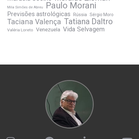
Paulo Morani
Mila Simões de Abreu
Previsões astrológicas
Rússia
Sérgio Moro
Tatiana Daltro
Taciana Valença
Vida Selvagem
Venezuela
Valéria Loreto