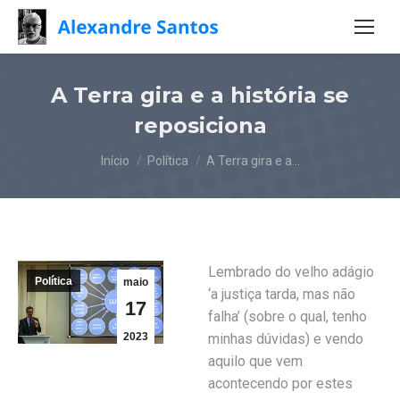
A Terra gira e a história se
reposiciona
Você está aqui:
Início
Política
A Terra gira e a…
Lembrado do velho adágio
Política
maio
‘a justiça tarda, mas não
17
falha’ (sobre o qual, tenho
2023
minhas dúvidas) e vendo
aquilo que vem
acontecendo por estes