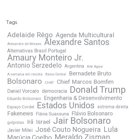
Tags
Adelaide Rêgo
Agenda Multicultural
Alexandre Santos
Alexandre de Moraes
Alternativas Brasil Portugal
Amaury Monteiro Jr.
Antonio Serzedelo
Argentina
Arte Agora
Bernadete Bruto
A semana em revista
Banco Central
Bolsonaro
Chief Marcos Bomfim
CHAT
Donald Trump
Daniel Vorcaro
democracia
Engenharia & Desenvolvimento
Eduardo Bolsonaro
Estados Unidos
Espaço Cordel
extrema-direita
Fakenews
Flávio Bolsonaro
Flávia Suassuna
Jair Bolsonaro
Irã
Israel
golpistas
José Couto Nogueira
Lula
Javier Milei
Meraldo Zisman
Marúcia Coelho