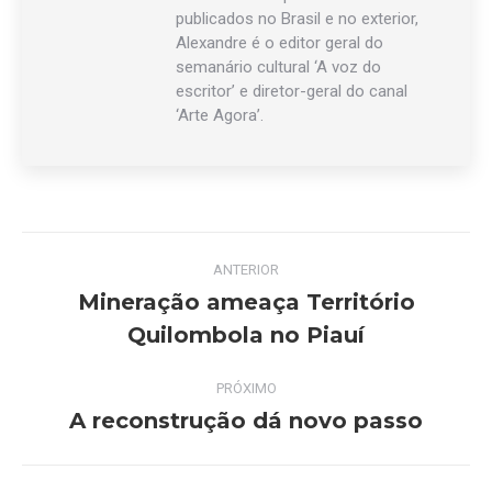
publicados no Brasil e no exterior,
Alexandre é o editor geral do
semanário cultural ‘A voz do
escritor’ e diretor-geral do canal
‘Arte Agora’.
Navegação
ANTERIOR
de
Mineração ameaça Território
Post
Quilombola no Piauí
post:
anterior:
PRÓXIMO
A reconstrução dá novo passo
Próximo
post: