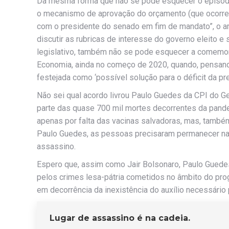
Da mesma forma que não se pode esquecer o episódi
o mecanismo de aprovação do orçamento (que ocorre no
com o presidente do senado em fim de mandato”, o ar
discutir as rubricas de interesse do governo eleito e
legislativo, também não se pode esquecer a comemora
Economia, ainda no começo de 2020, quando, pensand
festejada como ‘possível solução para o déficit da pre
Não sei qual acordo livrou Paulo Guedes da CPI do 
parte das quase 700 mil mortes decorrentes da pand
apenas por falta das vacinas salvadoras, mas, também,
Paulo Guedes, as pessoas precisaram permanecer nas
assassino.
Espero que, assim como Jair Bolsonaro, Paulo Guedes
pelos crimes lesa-pátria cometidos no âmbito do pr
em decorrência da inexistência do auxílio necessário
Lugar de assassino é na cadeia.