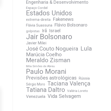
Engenharia & Desenvolvimento
Espaço Cordel
Estados Unidos
Fakenews
extrema-direita
Flávio Bolsonaro
Flávia Suassuna
Irã
Israel
golpistas
Jair Bolsonaro
Javier Milei
José Couto Nogueira
Lula
Marúcia Coelho
Meraldo Zisman
Mila Simões de Abreu
Paulo Morani
Previsões astrológicas
Rússia
Taciana Valença
Sérgio Moro
Tatiana Daltro
Valéria Loreto
Vida Selvagem
Venezuela