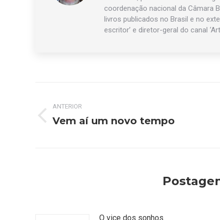
coordenação nacional da Câmara Br
livros publicados no Brasil e no exte
escritor’ e diretor-geral do canal ‘Ar
Navegação
ANTERIOR
de
Vem aí um novo tempo
Post
post:
anterior:
Postagen
O vice dos sonhos