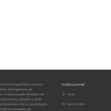
Institucional
Santos é engenheiro e escritor.
Clube de Engenharia de
 e a Associação Brasileira de
Início
s Escritores, presidiu a União
 de Escritores e faz a coordenação
Bem Vindos
a Câmara Brasileira de