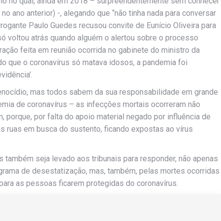
o no qual, ainda em 2018 – surpreendentemente sem conhecer
 ano anterior) -, alegando que “não tinha nada para conversar
rogante Paulo Guedes recusou convite de Eunício Oliveira para
 só voltou atrás quando alguém o alertou sobre o processo
ção feita em reunião ocorrida no gabinete do ministro da
o que o coronavírus só matava idosos, a pandemia foi
vidência’.
Genocídio, mas todos sabem da sua responsabilidade em grande
emia de coronavírus – as infecções mortais ocorreram não
 porque, por falta do apoio material negado por influência de
 ruas em busca do sustento, ficando expostas ao vírus
 também seja levado aos tribunais para responder, não apenas
ograma de desestatização, mas, também, pelas mortes ocorridas
 para as pessoas ficarem protegidas do coronavírus.