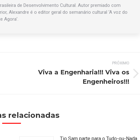
asileira de Desenvolvimento Cultural. Autor premiado com
rior, Alexandre é o editor geral do semanário cultural ‘A voz do
te Agora’.
PRÓXIMO
Viva a Engenharia!!! Viva os
Próximo
Engenheiros!!!
post:
s relacionadas
Tio Sam parte para o Tudo-ou-Nada