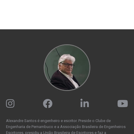
Alexandre Santos é engenheiro e escritor. Preside o Clube de
Engenharia de Pernambuco e a Associação Brasileira de Engenheiros
Escritores, presidiu a União Brasileira de Escritores e faz a