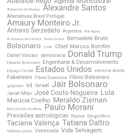
Adelaide Rêgo
Agenda Multicultural
Alexandre Santos
Alexandre de Moraes
Alternativas Brasil Portugal
Amaury Monteiro Jr.
Antonio Serzedelo
Argentina
Arte Agora
Bernadete Bruto
A semana em revista
Banco Central
Bolsonaro
Chief Marcos Bomfim
CHAT
Donald Trump
Daniel Vorcaro
democracia
Engenharia & Desenvolvimento
Eduardo Bolsonaro
Estados Unidos
Espaço Cordel
extrema-direita
Fakenews
Flávio Bolsonaro
Flávia Suassuna
Jair Bolsonaro
Irã
Israel
golpistas
José Couto Nogueira
Lula
Javier Milei
Meraldo Zisman
Marúcia Coelho
Paulo Morani
Mila Simões de Abreu
Previsões astrológicas
Rússia
Sérgio Moro
Tatiana Daltro
Taciana Valença
Vida Selvagem
Venezuela
Valéria Loreto