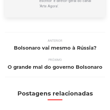
escritor’ e diretor-geral do canal
‘Arte Agora’.
Navegação
ANTERIOR
de
Bolsonaro vai mesmo à Rússia?
Post
anterior:
post:
PRÓXIMO
O grande mal do governo Bolsonaro
Próximo
post:
Postagens relacionadas