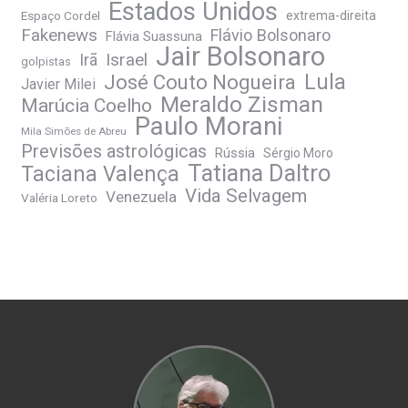
Estados Unidos
Espaço Cordel
extrema-direita
Fakenews
Flávio Bolsonaro
Flávia Suassuna
Jair Bolsonaro
Irã
Israel
golpistas
José Couto Nogueira
Lula
Javier Milei
Meraldo Zisman
Marúcia Coelho
Paulo Morani
Mila Simões de Abreu
Previsões astrológicas
Rússia
Sérgio Moro
Tatiana Daltro
Taciana Valença
Vida Selvagem
Venezuela
Valéria Loreto