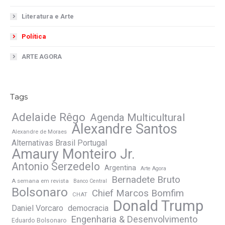
Literatura e Arte
Política
ARTE AGORA
Tags
Adelaide Rêgo
Agenda Multicultural
Alexandre Santos
Alexandre de Moraes
Alternativas Brasil Portugal
Amaury Monteiro Jr.
Antonio Serzedelo
Argentina
Arte Agora
Bernadete Bruto
A semana em revista
Banco Central
Bolsonaro
Chief Marcos Bomfim
CHAT
Donald Trump
Daniel Vorcaro
democracia
Engenharia & Desenvolvimento
Eduardo Bolsonaro