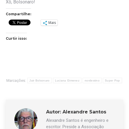
Xô, Bolsonaro!
Compartilhe:
Mais
Curtir isso:
Marcações:
Jair Bolsonaro
Luciana Gimenez
nordestino
Super Pop
Autor:
Alexandre Santos
Alexandre Santos é engenheiro e
escritor. Preside a Associação