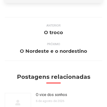
Navegação
ANTERIOR
de
O troco
Post
anterior:
post:
PRÓXIMO
O Nordeste e o nordestino
Próximo
post:
Postagens relacionadas
O vice dos sonhos
6 de agosto de 2026