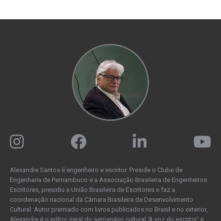
Alexandre Santos é engenheiro e escritor. Preside o Clube de
Engenharia de Pernambuco e a Associação Brasileira de Engenheiros
Escritores, presidiu a União Brasileira de Escritores e faz a
coordenação nacional da Câmara Brasileira de Desenvolvimento
Cultural. Autor premiado com livros publicados no Brasil e no exterior,
Alexandre é o editor geral do semanário cultural ‘A voz do escritor’ e