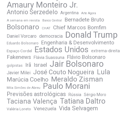
Amaury Monteiro Jr.
Antonio Serzedelo
Argentina
Arte Agora
Bernadete Bruto
A semana em revista
Banco Central
Bolsonaro
Chief Marcos Bomfim
CHAT
Donald Trump
Daniel Vorcaro
democracia
Engenharia & Desenvolvimento
Eduardo Bolsonaro
Estados Unidos
Espaço Cordel
extrema-direita
Fakenews
Flávio Bolsonaro
Flávia Suassuna
Jair Bolsonaro
Irã
Israel
golpistas
José Couto Nogueira
Lula
Javier Milei
Meraldo Zisman
Marúcia Coelho
Paulo Morani
Mila Simões de Abreu
Previsões astrológicas
Rússia
Sérgio Moro
Tatiana Daltro
Taciana Valença
Vida Selvagem
Venezuela
Valéria Loreto