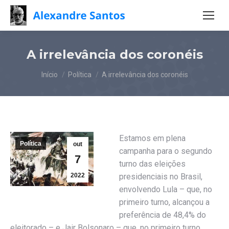
A irrelevância dos coronéis
Você está aqui:
Início
Política
A irrelevância dos coronéis
Estamos em plena
Política
out
campanha para o segundo
7
turno das eleições
2022
presidenciais no Brasil,
envolvendo Lula – que, no
primeiro turno, alcançou a
preferência de 48,4% do
eleitorado – e Jair Bolsonaro – que, no primeiro turno,