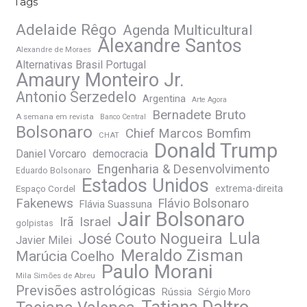
Tags
Adelaide Rêgo
Agenda Multicultural
Alexandre Santos
Alexandre de Moraes
Alternativas Brasil Portugal
Amaury Monteiro Jr.
Antonio Serzedelo
Argentina
Arte Agora
Bernadete Bruto
A semana em revista
Banco Central
Bolsonaro
Chief Marcos Bomfim
CHAT
Donald Trump
Daniel Vorcaro
democracia
Engenharia & Desenvolvimento
Eduardo Bolsonaro
Estados Unidos
Espaço Cordel
extrema-direita
Fakenews
Flávio Bolsonaro
Flávia Suassuna
Jair Bolsonaro
Irã
Israel
golpistas
José Couto Nogueira
Lula
Javier Milei
Meraldo Zisman
Marúcia Coelho
Paulo Morani
Mila Simões de Abreu
Previsões astrológicas
Rússia
Sérgio Moro
Tatiana Daltro