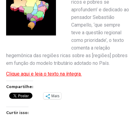
ricos e pobres se
aprofundem’ e dedicado ao
pensador Sebastião
Campello, ‘que sempre
teve a questão regional
como prioridade’, o texto
comenta a relação
hegemônica das regiões ricas sobre as [regiões] pobres
em função do modelo tributário adotado no País.
Clique aqui e leia o texto na íntegra.
Compartilhe:
Mais
Curtir isso: