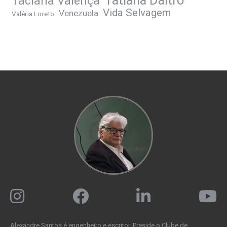
Taciana Valença
Vida Selvagem
Venezuela
Valéria Loreto
Alexandre Santos é engenheiro e escritor. Preside o Clube de