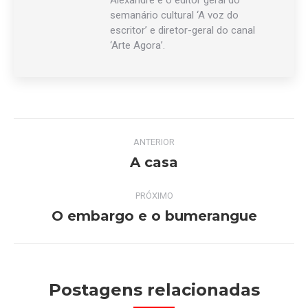
Alexandre é o editor geral do
semanário cultural ‘A voz do
escritor’ e diretor-geral do canal
‘Arte Agora’.
Navegação
ANTERIOR
de
A casa
Post
anterior:
post:
PRÓXIMO
O embargo e o bumerangue
Próximo
post:
Postagens relacionadas