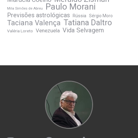
Paulo Morani
Mila Simões de Abreu
Previsões astrológicas
Rússia
Sérgio Moro
Tatiana Daltro
Taciana Valença
Vida Selvagem
Venezuela
Valéria Loreto