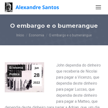
O embargo e o bumerangue
Você está aqui:
Início
Economia
O embargo e o bumerangue
John dependia do dinheiro
Economia
jun
que receberia de Nicolai
28
Política
para pagar a Vicenzo, que
2022
dependia deste dinheiro
para pagar Luccas, que
dependia deste dinheiro
para pagar a Matteo, que
dependia deste dinheiro para pagar a Adrian, que, um dia,