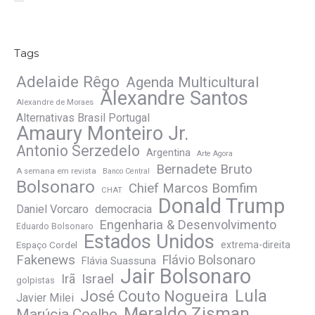
Tags
Adelaide Rêgo
Agenda Multicultural
Alexandre Santos
Alexandre de Moraes
Alternativas Brasil Portugal
Amaury Monteiro Jr.
Antonio Serzedelo
Argentina
Arte Agora
Bernadete Bruto
A semana em revista
Banco Central
Bolsonaro
Chief Marcos Bomfim
CHAT
Donald Trump
Daniel Vorcaro
democracia
Engenharia & Desenvolvimento
Eduardo Bolsonaro
Estados Unidos
Espaço Cordel
extrema-direita
Fakenews
Flávio Bolsonaro
Flávia Suassuna
Jair Bolsonaro
Irã
Israel
golpistas
José Couto Nogueira
Lula
Javier Milei
Meraldo Zisman
Marúcia Coelho