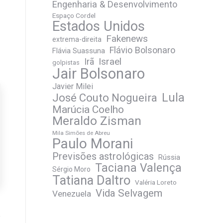
Engenharia & Desenvolvimento
Espaço Cordel
Estados Unidos
Fakenews
extrema-direita
Flávio Bolsonaro
Flávia Suassuna
Irã
Israel
golpistas
Jair Bolsonaro
Javier Milei
José Couto Nogueira
Lula
Marúcia Coelho
Meraldo Zisman
Mila Simões de Abreu
Paulo Morani
Previsões astrológicas
Rússia
Taciana Valença
Sérgio Moro
Tatiana Daltro
Valéria Loreto
Vida Selvagem
Venezuela