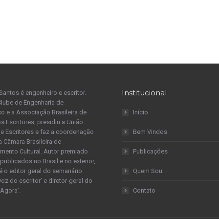
Institucional
Santos é engenheiro e escritor.
Clube de Engenharia de
 e a Associação Brasileira de
Início
s Escritores, presidiu a União
 de Escritores e faz a coordenação
Bem Vindos
a Câmara Brasileira de
mento Cultural. Autor premiado
Publicações
publicados no Brasil e no exterior,
é o editor geral do semanário
Quem Sou
 voz do escritor’ e diretor-geral do
 Agora’.
Contato