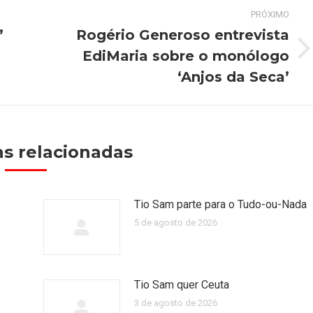
PRÓXIMO
’
Rogério Generoso entrevista
EdiMaria sobre o monólogo
Próximo
post:
‘Anjos da Seca’
s relacionadas
Tio Sam parte para o Tudo-ou-Nada
5 de agosto de 2026
Tio Sam quer Ceuta
3 de agosto de 2026