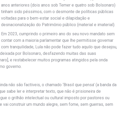
anos anteriores (dois anos sob Temer e quatro sob Bolsonaro)
tinham sido péssimos, com o desmonte de políticas públicas
voltadas para o bem-estar social e dilapidação e
desnacionalização do Patrimônio público (material e imaterial).
Em 2023, cumprindo o primeiro ano do seu novo mandato sem
contar com a maioria parlamentar que lhe permitisse governar
com tranquilidade, Lula não pode fazer tudo aquilo que desejou,
deixada por Bolsonaro, desfazendo muitas das suas
aro], e restabelecer muitos programas atingidos pela onda
imo governo.
da não são factíveis, o chamado ‘Brasil que pensa’ (a banda da
ue sabe ler e interpretar texto, que não é prisioneira de
ue o grilhão intelectual ou cultural imposto por pastores ou
ue vai construir um mundo alegre, sem fome, sem guerras, sem