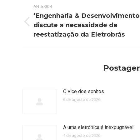
Navegação
ANTERIOR
de
‘Engenharia & Desenvolvimento
discute a necessidade de
Post
post:
anterior:
reestatização da Eletrobrás
Postagen
O vice dos sonhos
6 de agosto de 2026
A urna eletrônica é inexpugnável
4 de agosto de 2026