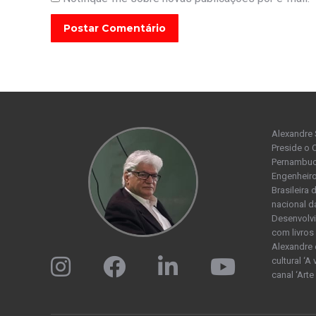
Postar Comentário
Alexandre 
Preside o 
Pernambuco
Engenheiro
Brasileira
nacional d
Desenvolvi
com livros 
Alexandre 
cultural ‘A
canal ‘Arte