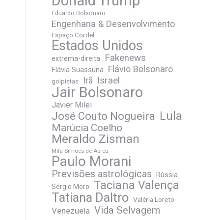
Donald Trump
Eduardo Bolsonaro
Engenharia & Desenvolvimento
Espaço Cordel
Estados Unidos
Fakenews
extrema-direita
Flávio Bolsonaro
Flávia Suassuna
Irã
Israel
golpistas
Jair Bolsonaro
Javier Milei
José Couto Nogueira
Lula
Marúcia Coelho
Meraldo Zisman
Mila Simões de Abreu
Paulo Morani
Previsões astrológicas
Rússia
Taciana Valença
Sérgio Moro
Tatiana Daltro
Valéria Loreto
Vida Selvagem
Venezuela