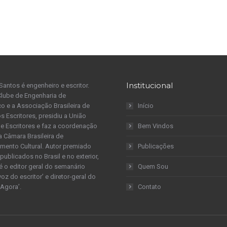
Institucional
Santos é engenheiro e escritor.
Clube de Engenharia de
 e a Associação Brasileira de
Início
s Escritores, presidiu a União
 de Escritores e faz a coordenação
Bem Vindos
a Câmara Brasileira de
mento Cultural. Autor premiado
Publicações
publicados no Brasil e no exterior,
é o editor geral do semanário
Quem Sou
 voz do escritor’ e diretor-geral do
 Agora’.
Contato