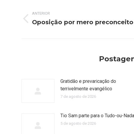
Navegação
ANTERIOR
de
Oposição por mero preconceito
Post
post:
anterior:
Postagen
Gratidão e prevaricação do
terrivelmente evangélico
7 de agosto de 2026
Tio Sam parte para o Tudo-ou-Nad
5 de agosto de 2026