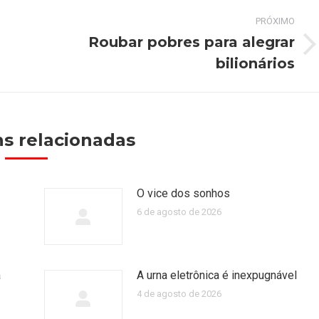
PRÓXIMO
Roubar pobres para alegrar
Próximo
bilionários
post:
s relacionadas
O vice dos sonhos
6 de agosto de 2026
a
A urna eletrônica é inexpugnável
4 de agosto de 2026