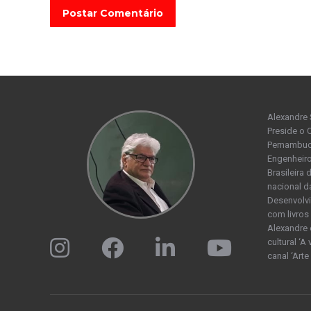
Postar Comentário
Alexandre 
Preside o 
Pernambuco
Engenheiro
Brasileira
nacional d
Desenvolvi
com livros 
Alexandre 
cultural ‘A
canal ‘Arte