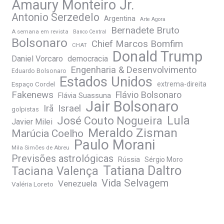
Amaury Monteiro Jr.
Antonio Serzedelo
Argentina
Arte Agora
Bernadete Bruto
A semana em revista
Banco Central
Bolsonaro
Chief Marcos Bomfim
CHAT
Donald Trump
Daniel Vorcaro
democracia
Engenharia & Desenvolvimento
Eduardo Bolsonaro
Estados Unidos
Espaço Cordel
extrema-direita
Fakenews
Flávio Bolsonaro
Flávia Suassuna
Jair Bolsonaro
Irã
Israel
golpistas
José Couto Nogueira
Lula
Javier Milei
Meraldo Zisman
Marúcia Coelho
Paulo Morani
Mila Simões de Abreu
Previsões astrológicas
Rússia
Sérgio Moro
Tatiana Daltro
Taciana Valença
Vida Selvagem
Venezuela
Valéria Loreto