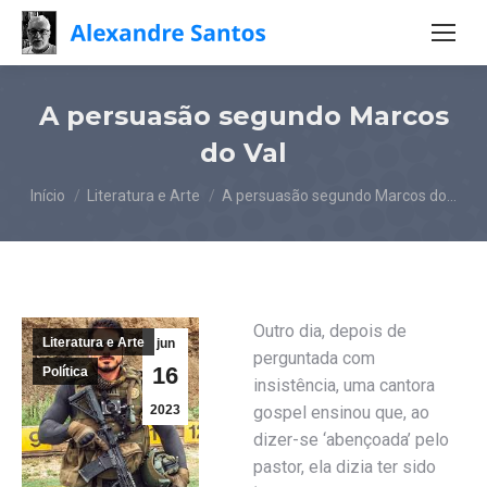
A persuasão segundo Marcos
do Val
Você está aqui:
Início
Literatura e Arte
A persuasão segundo Marcos do…
Outro dia, depois de
Literatura e Arte
jun
perguntada com
16
Política
insistência, uma cantora
2023
gospel ensinou que, ao
dizer-se ‘abençoada’ pelo
pastor, ela dizia ter sido