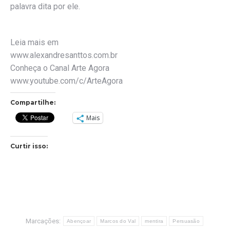
palavra dita por ele.
Leia mais em
www.alexandresanttos.com.br
Conheça o Canal Arte Agora
www.youtube.com/c/ArteAgora
Compartilhe:
Mais
Curtir isso:
Marcações:
Abençoar
Marcos do Val
mentira
Persuasão