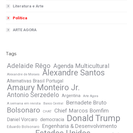
Literatura e Arte
Política
ARTE AGORA
Tags
Adelaide Rêgo
Agenda Multicultural
Alexandre Santos
Alexandre de Moraes
Alternativas Brasil Portugal
Amaury Monteiro Jr.
Antonio Serzedelo
Argentina
Arte Agora
Bernadete Bruto
A semana em revista
Banco Central
Bolsonaro
Chief Marcos Bomfim
CHAT
Donald Trump
Daniel Vorcaro
democracia
Engenharia & Desenvolvimento
Eduardo Bolsonaro