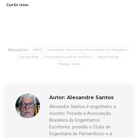
Curtir isso:
Marcações:
ANPR
Associação Nacional dos Procuradores da República
Augusto Aras
Procuradoria geral da república
Raquel Dodge
Rodrigo Janot
Autor:
Alexandre Santos
Alexandre Santos é engenheiro e
escritor. Preside a Associação
Brasileira de Engenheiros
Escritores, presidiu o Clube de
Engenharia de Pernambuco e a