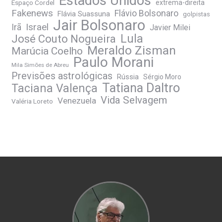
Estados Unidos
Espaço Cordel
extrema-direita
Fakenews
Flávio Bolsonaro
Flávia Suassuna
golpistas
Jair Bolsonaro
Irã
Israel
Javier Milei
José Couto Nogueira
Lula
Meraldo Zisman
Marúcia Coelho
Paulo Morani
Mila Simões de Abreu
Previsões astrológicas
Rússia
Sérgio Moro
Tatiana Daltro
Taciana Valença
Vida Selvagem
Venezuela
Valéria Loreto