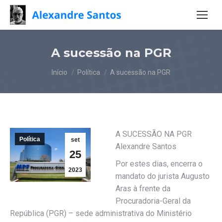
A sucessão na PGR
Você está aqui:
Início
Política
A sucessão na PGR
A SUCESSÃO NA PGR
Política
set
Alexandre Santos
25
Por estes dias, encerra o
2023
mandato do jurista Augusto
Aras à frente da
Procuradoria-Geral da
República (PGR) – sede administrativa do Ministério