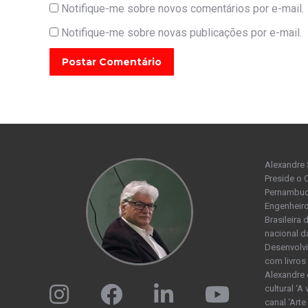
Notifique-me sobre novos comentários por e-mail.
Notifique-me sobre novas publicações por e-mail.
Postar Comentário
Alexandre 
Preside o 
Pernambuco
Engenheiro
Brasileira
nacional d
Desenvolvi
com livros 
Alexandre 
cultural ‘A
canal ‘Arte