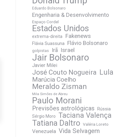
Donald Trump
Eduardo Bolsonaro
Engenharia & Desenvolvimento
Espaço Cordel
Estados Unidos
Fakenews
extrema-direita
Flávio Bolsonaro
Flávia Suassuna
Irã
Israel
golpistas
Jair Bolsonaro
Javier Milei
José Couto Nogueira
Lula
Marúcia Coelho
Meraldo Zisman
Mila Simões de Abreu
Paulo Morani
Previsões astrológicas
Rússia
Taciana Valença
Sérgio Moro
Tatiana Daltro
Valéria Loreto
Vida Selvagem
Venezuela