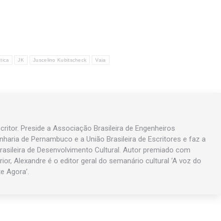
tica
JK
Juscelino Kubitscheck
Vaia
ritor. Preside a Associação Brasileira de Engenheiros
enharia de Pernambuco e a União Brasileira de Escritores e faz a
asileira de Desenvolvimento Cultural. Autor premiado com
rior, Alexandre é o editor geral do semanário cultural ‘A voz do
te Agora’.