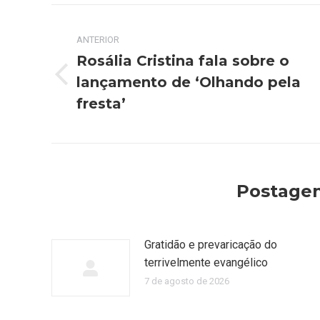
Navegação
ANTERIOR
de
Rosália Cristina fala sobre o
post:
lançamento de ‘Olhando pela
Post
anterior:
fresta’
Postagen
Gratidão e prevaricação do
terrivelmente evangélico
7 de agosto de 2026