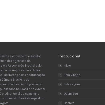
Institucional
Santos é engenheiro e escritor.
Clube de Engenharia de
 e a Associação Brasileira de
Início
s Escritores, presidiu a União
 de Escritores e faz a coordenação
Bem Vindos
a Câmara Brasileira de
mento Cultural. Autor premiado
Publicações
publicados no Brasil e no exterior,
é o editor geral do semanário
Quem Sou
 voz do escritor’ e diretor-geral do
 Agora’.
Contato