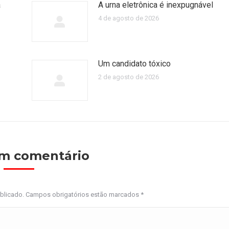
a
A urna eletrônica é inexpugnável
4 de agosto de 2026
Um candidato tóxico
2 de agosto de 2026
um comentário
ublicado. Campos obrigatórios estão marcados
*