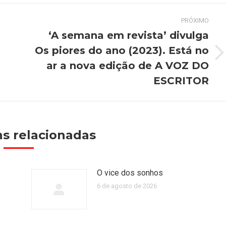
PRÓXIMO
‘A semana em revista’ divulga
Os piores do ano (2023). Está no
Próximo
ar a nova edição de A VOZ DO
post:
ESCRITOR
s relacionadas
O vice dos sonhos
6 de agosto de 2026