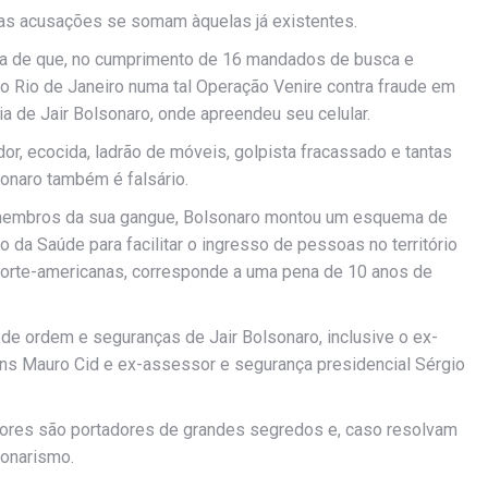
vas acusações se somam àquelas já existentes.
cia de que, no cumprimento de 16 mandados de busca e
no Rio de Janeiro numa tal Operação Venire contra fraude em
ia de Jair Bolsonaro, onde apreendeu seu celular.
dor, ecocida, ladrão de móveis, golpista fracassado e tantas
sonaro também é falsário.
s membros da sua gangue, Bolsonaro montou um esquema de
o da Saúde para facilitar o ingresso de pessoas no território
norte-americanas, corresponde a uma pena de 10 anos de
 de ordem e seguranças de Jair Bolsonaro, inclusive o ex-
ens Mauro Cid e ex-assessor e segurança presidencial Sérgio
ores são portadores de grandes segredos e, caso resolvam
sonarismo.