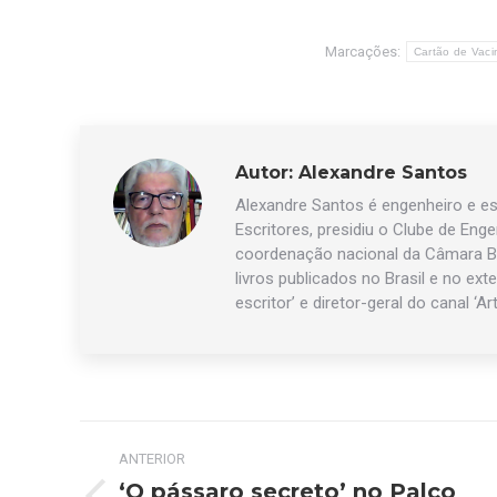
Marcações:
Cartão de Vac
Autor:
Alexandre Santos
Alexandre Santos é engenheiro e esc
Escritores, presidiu o Clube de Eng
coordenação nacional da Câmara Br
livros publicados no Brasil e no exte
escritor’ e diretor-geral do canal ‘Ar
Navegação
ANTERIOR
de
‘O pássaro secreto’ no Palco