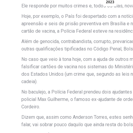
2023
Ele responde por muitos crimes e, todos os dias, no
Hoje, por exemplo, o País foi despertado com a notí
apreensão e seis de prisão preventiva em Brasília e 
cartão de vacina, a Polícia Federal esteve na residênc
Além de genocida, contrabandista, corrupto, prevarica
outras qualificações tipificadas no Código Penal, Bol
No caso que veio à tona hoje, com a ajuda de outro
falsificar cartões de vacina nos sistemas do Ministéri
dos Estados Unidos (um crime que, segundo as leis 
cadeia).
No baculejo, a Polícia Federal prendeu dois ajudantes
policial Max Guilherme, o famoso ex-ajudante de ord
Cordeiro.
Dizem que, assim como Anderson Torres, estes senh
falar, vai sobrar pouco daquilo que ainda resta do bol