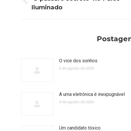
Post
Iluminado
post:
anterior:
Postagen
O vice dos sonhos
6 de agosto de 2026
A urna eletrônica é inexpugnável
4 de agosto de 2026
Um candidato tóxico