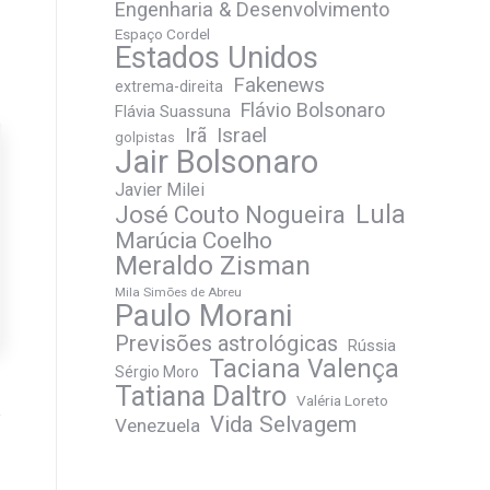
Engenharia & Desenvolvimento
Espaço Cordel
Estados Unidos
Fakenews
extrema-direita
Flávio Bolsonaro
Flávia Suassuna
Irã
Israel
golpistas
Jair Bolsonaro
Javier Milei
José Couto Nogueira
Lula
Marúcia Coelho
Meraldo Zisman
Mila Simões de Abreu
Paulo Morani
Previsões astrológicas
Rússia
Taciana Valença
Sérgio Moro
Tatiana Daltro
Valéria Loreto
Vida Selvagem
Venezuela