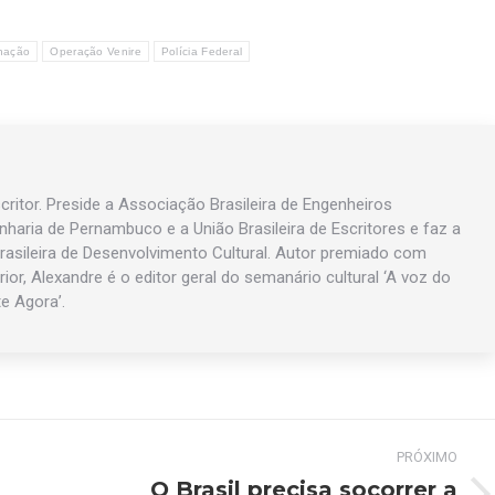
inação
Operação Venire
Polícia Federal
ritor. Preside a Associação Brasileira de Engenheiros
enharia de Pernambuco e a União Brasileira de Escritores e faz a
asileira de Desenvolvimento Cultural. Autor premiado com
rior, Alexandre é o editor geral do semanário cultural ‘A voz do
te Agora’.
PRÓXIMO
O Brasil precisa socorrer a