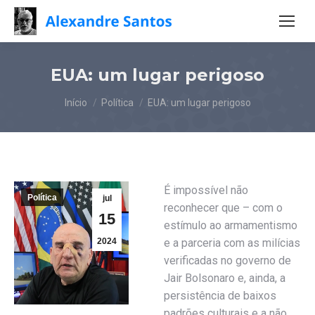
EUA: um lugar perigoso
Você está aqui:
Início
Política
EUA: um lugar perigoso
É impossível não
Política
jul
reconhecer que – com o
15
estímulo ao armamentismo
2024
e a parceria com as milícias
verificadas no governo de
Jair Bolsonaro e, ainda, a
persistência de baixos
padrões culturais e a não