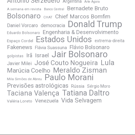
Antonio Serzedelo
Argentina
Arte Agora
Bernadete Bruto
A semana em revista
Banco Central
Bolsonaro
Chief Marcos Bomfim
CHAT
Donald Trump
Daniel Vorcaro
democracia
Engenharia & Desenvolvimento
Eduardo Bolsonaro
Estados Unidos
Espaço Cordel
extrema-direita
Fakenews
Flávio Bolsonaro
Flávia Suassuna
Jair Bolsonaro
Irã
Israel
golpistas
José Couto Nogueira
Lula
Javier Milei
Meraldo Zisman
Marúcia Coelho
Paulo Morani
Mila Simões de Abreu
Previsões astrológicas
Rússia
Sérgio Moro
Tatiana Daltro
Taciana Valença
Vida Selvagem
Venezuela
Valéria Loreto