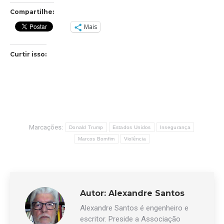
Compartilhe:
Mais
Curtir isso:
Marcações:
Donald Trump
Estados Unidos
Insegurança
Marcos Bomfim
Violência
Autor:
Alexandre Santos
Alexandre Santos é engenheiro e
escritor. Preside a Associação