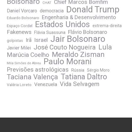
Bolsonaro
Chief Marcos Bomfim
CHAT
Donald Trump
Daniel Vorcaro
democracia
Engenharia & Desenvolvimento
Eduardo Bolsonaro
Estados Unidos
Espaço Cordel
extrema-direita
Fakenews
Flávio Bolsonaro
Flávia Suassuna
Jair Bolsonaro
Irã
Israel
golpistas
José Couto Nogueira
Lula
Javier Milei
Meraldo Zisman
Marúcia Coelho
Paulo Morani
Mila Simões de Abreu
Previsões astrológicas
Rússia
Sérgio Moro
Tatiana Daltro
Taciana Valença
Vida Selvagem
Venezuela
Valéria Loreto