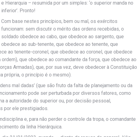
e Hierarquia – resumida por um simples: ‘o superior manda no
inferior’. Pronto!
Com base nestes princípios, bem ou mal, os exércitos
funcionam: sem discutir o mérito das ordens recebidas, o
soldado obedece ao cabo, que obedece ao sargento, que
obedece ao sub-tenente, que obedece ao tenente, que
ece ao tenente-coronel, que obedece ao coronel, que obedece
sta ordem), que obedece ao comandante da força, que obedece ao
rças Armadas), que, por sua vez, deve obedecer à Constituição
a própria, o princípio é o mesmo).
ens mal dadas’ (que são fruto da falta de planejamento ou da
funcionamento pode ser perturbada por diversos fatores, como
a a autoridade do superior ou, por decisão pessoal,
 por ele prestigiados.
indisciplina e, para não perder o controle da tropa, o comandante
cimento da linha Hierárquica.