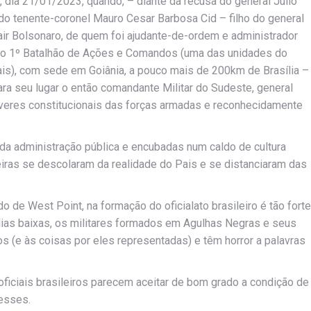
 dia 21/01/2023, quando, – diante da recusa do general Júlio
do tenente-coronel Mauro Cesar Barbosa Cid – filho do general
ir Bolsonaro, de quem foi ajudante-de-ordem e administrador
o do 1º Batalhão de Ações e Comandos (uma das unidades do
s), com sede em Goiânia, a pouco mais de 200km de Brasília –
ara seu lugar o então comandante Militar do Sudeste, general
everes constitucionais das forças armadas e reconhecidamente
da administração pública e encubadas num caldo de cultura
eiras se descolaram da realidade do Pais e se distanciaram das
do de West Point, na formação do oficialato brasileiro é tão forte
ias baixas, os militares formados em Agulhas Negras e seus
 (e às coisas por eles representadas) e têm horror a palavras
ficiais brasileiros parecem aceitar de bom grado a condição de
resses.