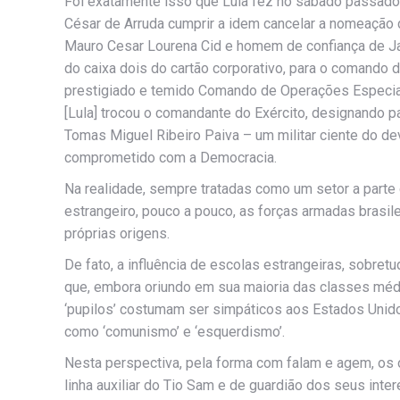
Foi exatamente isso que Lula fez no sábado passado,
César de Arruda cumprir a idem cancelar a nomeação 
Mauro Cesar Lourena Cid e homem de confiança de Ja
do caixa dois do cartão corporativo, para o comand
prestigiado e temido Comando de Operações Especiai
[Lula] trocou o comandante do Exército, designando p
Tomas Miguel Ribeiro Paiva – um militar ciente do d
comprometido com a Democracia.
Na realidade, sempre tratadas como um setor a parte 
estrangeiro, pouco a pouco, as forças armadas brasil
próprias origens.
De fato, a influência de escolas estrangeiras, sobretu
que, embora oriundo em sua maioria das classes méd
‘pupilos’ costumam ser simpáticos aos Estados Unidos
como ‘comunismo’ e ‘esquerdismo’.
Nesta perspectiva, pela forma com falam e agem, os o
linha auxiliar do Tio Sam e de guardião dos seus inte