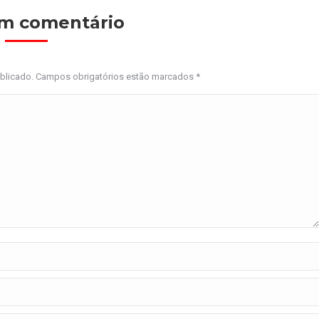
um comentário
ublicado. Campos obrigatórios estão marcados
*