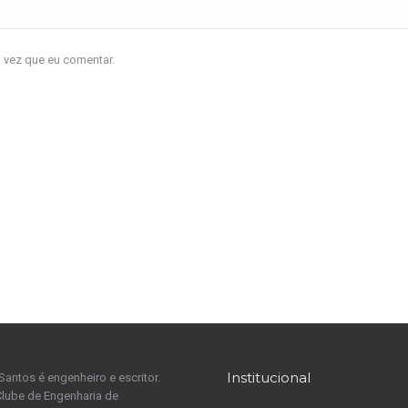
a vez que eu comentar.
Institucional
Santos é engenheiro e escritor.
Clube de Engenharia de