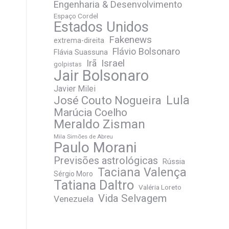
Engenharia & Desenvolvimento
Espaço Cordel
Estados Unidos
Fakenews
extrema-direita
Flávio Bolsonaro
Flávia Suassuna
Irã
Israel
golpistas
Jair Bolsonaro
Javier Milei
José Couto Nogueira
Lula
Marúcia Coelho
Meraldo Zisman
Mila Simões de Abreu
Paulo Morani
Previsões astrológicas
Rússia
Taciana Valença
Sérgio Moro
Tatiana Daltro
Valéria Loreto
Vida Selvagem
Venezuela