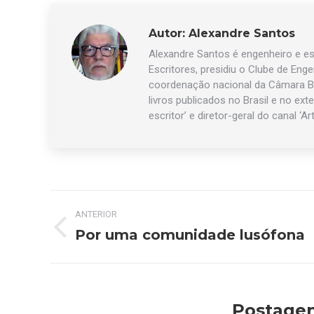
Autor:
Alexandre Santos
Alexandre Santos é engenheiro e esc
Escritores, presidiu o Clube de Eng
coordenação nacional da Câmara Br
livros publicados no Brasil e no exte
escritor’ e diretor-geral do canal ‘Ar
Navegação
ANTERIOR
de
Por uma comunidade lusófona
Post
anterior:
post:
Postagen