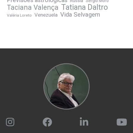
Previsões astrológicas
Rússia
Sérgio Moro
Tatiana Daltro
Taciana Valença
Vida Selvagem
Venezuela
Valéria Loreto