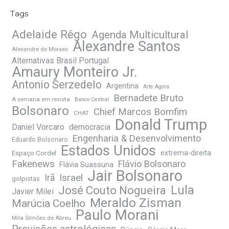
Tags
Adelaide Rêgo
Agenda Multicultural
Alexandre Santos
Alexandre de Moraes
Alternativas Brasil Portugal
Amaury Monteiro Jr.
Antonio Serzedelo
Argentina
Arte Agora
Bernadete Bruto
A semana em revista
Banco Central
Bolsonaro
Chief Marcos Bomfim
CHAT
Donald Trump
Daniel Vorcaro
democracia
Engenharia & Desenvolvimento
Eduardo Bolsonaro
Estados Unidos
Espaço Cordel
extrema-direita
Fakenews
Flávio Bolsonaro
Flávia Suassuna
Jair Bolsonaro
Irã
Israel
golpistas
José Couto Nogueira
Lula
Javier Milei
Meraldo Zisman
Marúcia Coelho
Paulo Morani
Mila Simões de Abreu