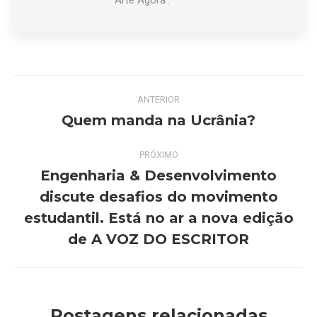
‘Arte Agora’.
Navegação
ANTERIOR
de
Quem manda na Ucrânia?
Post
anterior:
post:
PRÓXIMO
Engenharia & Desenvolvimento
discute desafios do movimento
Próximo
estudantil. Está no ar a nova edição
post:
de A VOZ DO ESCRITOR
Postagens relacionadas