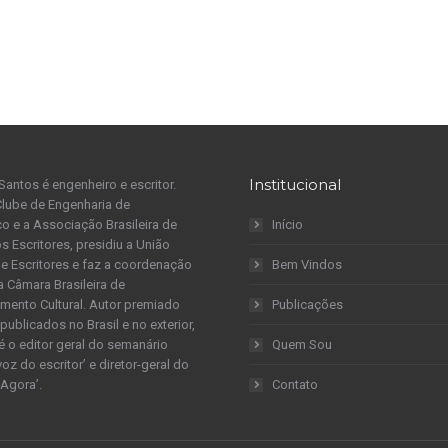
Institucional
Santos é engenheiro e escritor.
Clube de Engenharia de
 e a Associação Brasileira de
Início
s Escritores, presidiu a União
 de Escritores e faz a coordenação
Bem Vindos
a Câmara Brasileira de
mento Cultural. Autor premiado
Publicações
publicados no Brasil e no exterior,
é o editor geral do semanário
Quem Sou
 voz do escritor’ e diretor-geral do
 Agora’.
Contato