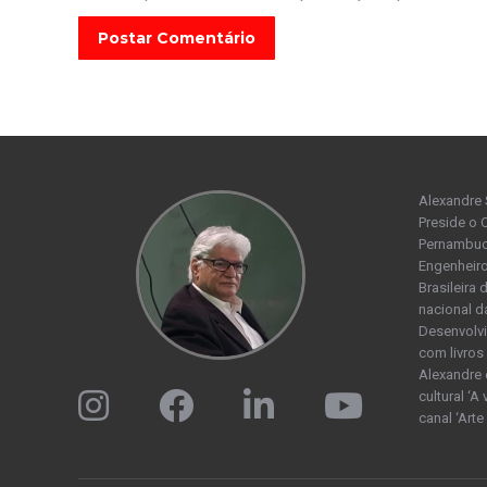
Postar Comentário
Alexandre 
Preside o 
Pernambuco
Engenheiro
Brasileira
nacional d
Desenvolvi
com livros 
Alexandre 
cultural ‘A
canal ‘Arte