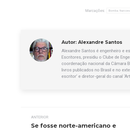
Marcações:
Bomba france
Autor:
Alexandre Santos
Alexandre Santos é engenheiro e esc
Escritores, presidiu o Clube de Eng
coordenação nacional da Câmara Br
livros publicados no Brasil e no exte
escritor’ e diretor-geral do canal ‘Ar
Navegação
ANTERIOR
de
Se fosse norte-americano e