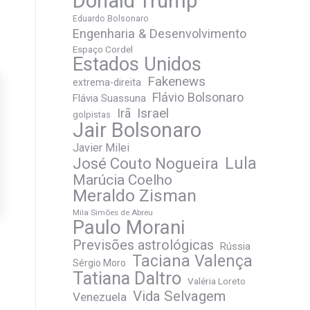
Donald Trump
Eduardo Bolsonaro
Engenharia & Desenvolvimento
Espaço Cordel
Estados Unidos
Fakenews
extrema-direita
Flávio Bolsonaro
Flávia Suassuna
Irã
Israel
golpistas
Jair Bolsonaro
Javier Milei
José Couto Nogueira
Lula
Marúcia Coelho
Meraldo Zisman
Mila Simões de Abreu
Paulo Morani
Previsões astrológicas
Rússia
Taciana Valença
Sérgio Moro
Tatiana Daltro
Valéria Loreto
Vida Selvagem
Venezuela