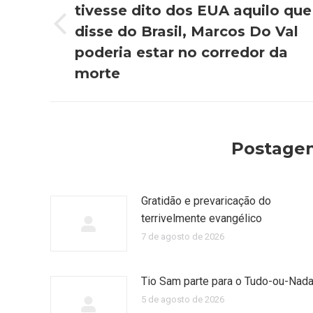
tivesse dito dos EUA aquilo que
post:
disse do Brasil, Marcos Do Val
Post
anterior:
poderia estar no corredor da
morte
Postagen
Gratidão e prevaricação do
terrivelmente evangélico
7 de agosto de 2026
Tio Sam parte para o Tudo-ou-Nad
5 de agosto de 2026