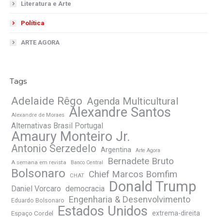
Literatura e Arte
Política
ARTE AGORA
Tags
Adelaide Rêgo
Agenda Multicultural
Alexandre Santos
Alexandre de Moraes
Alternativas Brasil Portugal
Amaury Monteiro Jr.
Antonio Serzedelo
Argentina
Arte Agora
Bernadete Bruto
A semana em revista
Banco Central
Bolsonaro
Chief Marcos Bomfim
CHAT
Donald Trump
Daniel Vorcaro
democracia
Engenharia & Desenvolvimento
Eduardo Bolsonaro
Estados Unidos
Espaço Cordel
extrema-direita