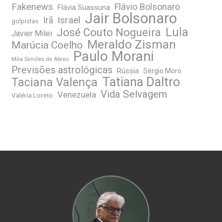
Fakenews
Flávio Bolsonaro
Flávia Suassuna
Jair Bolsonaro
Irã
Israel
golpistas
José Couto Nogueira
Lula
Javier Milei
Meraldo Zisman
Marúcia Coelho
Paulo Morani
Mila Simões de Abreu
Previsões astrológicas
Rússia
Sérgio Moro
Tatiana Daltro
Taciana Valença
Vida Selvagem
Venezuela
Valéria Loreto