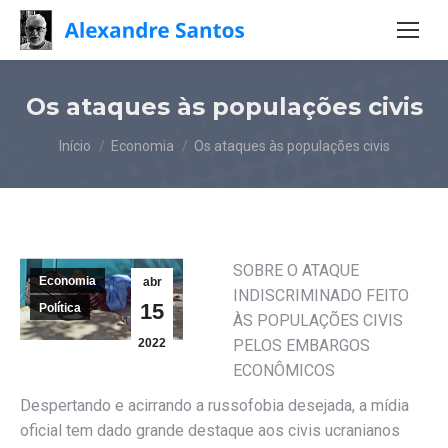
Os ataques às populações civis
Você está aqui:
Início
Economia
Os ataques às populações civis
SOBRE O ATAQUE
Economia
abr
INDISCRIMINADO FEITO
15
Política
ÀS POPULAÇÕES CIVIS
2022
PELOS EMBARGOS
ECONÔMICOS
Despertando e acirrando a russofobia desejada, a mídia
oficial tem dado grande destaque aos civis ucranianos