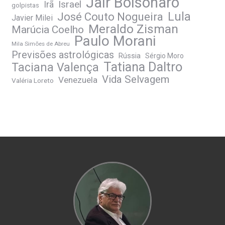
Jair Bolsonaro
Irã
Israel
golpistas
José Couto Nogueira
Lula
Javier Milei
Meraldo Zisman
Marúcia Coelho
Paulo Morani
Mila Simões de Abreu
Previsões astrológicas
Rússia
Sérgio Moro
Tatiana Daltro
Taciana Valença
Vida Selvagem
Venezuela
Valéria Loreto