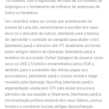
153 bilhões, com a supressão de mais de 4,4 milhões de
empregos e o fechamento de milhares de empresas de
todos os tamanhos.
Um vislumbre sobre as coisas que aconteceram na
esteira da LavaJato, rememorando a escolha dos seus
alvos (e o descarte de outros), atentando para a técnica
de ‘aproveitar o combate ao carrapato para abater o boi’;
[atentando para] o discurso anti-PT atualmente proferido
pelos antigos líderes da Operação; [atentando para] a
tentativa do procurador Deltan Dallagnol de assumir como
seus os US$ 2,5 bilhões encaminhados pelos EUA e,
também, para o escândalo das diárias pagas aos
procuradores; [atentando para] o conluio imoral e ilegal
revelado pela Operação Spoofing; [atentando para] a
argumentação usada pelo STF para anular processos
advindos da sua atuação e, finalmente, [atentando para] a
movimentação política-eleitoral dos seus líderes, somos
levados a corroborar nossas antigas desconfianças.