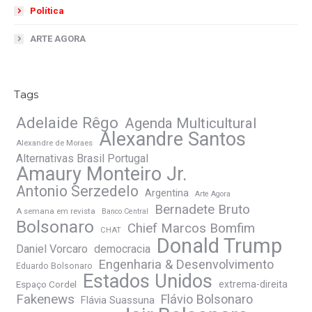
Política
ARTE AGORA
Tags
Adelaide Rêgo
Agenda Multicultural
Alexandre Santos
Alexandre de Moraes
Alternativas Brasil Portugal
Amaury Monteiro Jr.
Antonio Serzedelo
Argentina
Arte Agora
Bernadete Bruto
A semana em revista
Banco Central
Bolsonaro
Chief Marcos Bomfim
CHAT
Donald Trump
Daniel Vorcaro
democracia
Engenharia & Desenvolvimento
Eduardo Bolsonaro
Estados Unidos
Espaço Cordel
extrema-direita
Fakenews
Flávio Bolsonaro
Flávia Suassuna