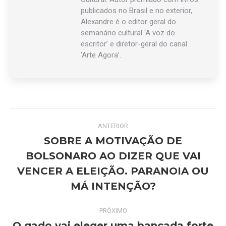
publicados no Brasil e no exterior,
Alexandre é o editor geral do
semanário cultural ‘A voz do
escritor’ e diretor-geral do canal
‘Arte Agora’.
Navegação
ANTERIOR
de
SOBRE A MOTIVAÇÃO DE
BOLSONARO AO DIZER QUE VAI
post:
Post
VENCER A ELEIÇÃO. PARANOIA OU
anterior:
MÁ INTENÇÃO?
PRÓXIMO
O gado vai eleger uma bancada forte
Próximo