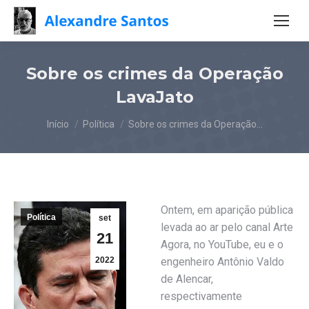
Sobre os crimes da Operação
LavaJato
Você está aqui:
Início
Política
Sobre os crimes da Operação…
Ontem, em aparição pública
Política
set
levada ao ar pelo canal Arte
21
Agora, no YouTube, eu e o
2022
engenheiro Antônio Valdo
de Alencar,
respectivamente