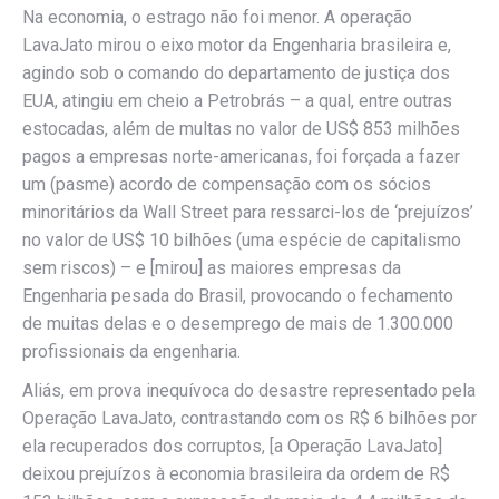
Na economia, o estrago não foi menor. A operação
LavaJato mirou o eixo motor da Engenharia brasileira e,
agindo sob o comando do departamento de justiça dos
EUA, atingiu em cheio a Petrobrás – a qual, entre outras
estocadas, além de multas no valor de US$ 853 milhões
pagos a empresas norte-americanas, foi forçada a fazer
um (pasme) acordo de compensação com os sócios
minoritários da Wall Street para ressarci-los de ‘prejuízos’
no valor de US$ 10 bilhões (uma espécie de capitalismo
sem riscos) – e [mirou] as maiores empresas da
Engenharia pesada do Brasil, provocando o fechamento
de muitas delas e o desemprego de mais de 1.300.000
profissionais da engenharia.
Aliás, em prova inequívoca do desastre representado pela
Operação LavaJato, contrastando com os R$ 6 bilhões por
ela recuperados dos corruptos, [a Operação LavaJato]
deixou prejuízos à economia brasileira da ordem de R$