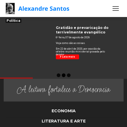
Política
Gratidão e prevaricação do
terrivelmente evangélico
6ª feira, 07 de agosto de 2026
Veja como são as coisas.
Em 22 de abril de 2020, por ocasião da
célebre reunião ministerial gravada pelo
delator
Leia mais
A leitura fortalece a Democracia
ECONOMIA
LITERATURA E ARTE