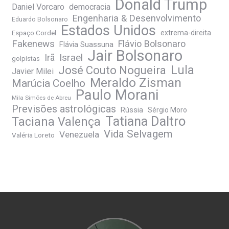
Donald Trump
Daniel Vorcaro
democracia
Engenharia & Desenvolvimento
Eduardo Bolsonaro
Estados Unidos
Espaço Cordel
extrema-direita
Fakenews
Flávio Bolsonaro
Flávia Suassuna
Jair Bolsonaro
Irã
Israel
golpistas
José Couto Nogueira
Lula
Javier Milei
Meraldo Zisman
Marúcia Coelho
Paulo Morani
Mila Simões de Abreu
Previsões astrológicas
Rússia
Sérgio Moro
Tatiana Daltro
Taciana Valença
Vida Selvagem
Venezuela
Valéria Loreto