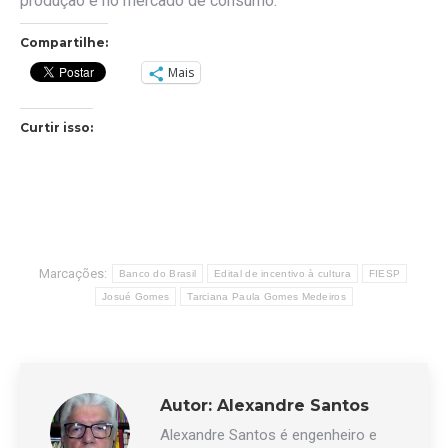
produção e no mercado de consumo.
Compartilhe:
Mais
Curtir isso:
Marcações:
Banco do Brasil
Edital de incentivo à cultura
FIESP
Josué Gomes
Tarciana Paula Gomes Medeiros
Autor:
Alexandre Santos
Alexandre Santos é engenheiro e