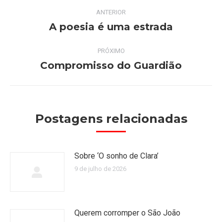
Navegação
ANTERIOR
de
A poesia é uma estrada
Post
anterior:
post:
PRÓXIMO
Compromisso do Guardião
Próximo
post:
Postagens relacionadas
Sobre ‘O sonho de Clara’
9 de julho de 2026
Querem corromper o São João