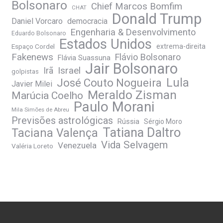
Bolsonaro
Chief Marcos Bomfim
CHAT
Donald Trump
Daniel Vorcaro
democracia
Engenharia & Desenvolvimento
Eduardo Bolsonaro
Estados Unidos
Espaço Cordel
extrema-direita
Fakenews
Flávio Bolsonaro
Flávia Suassuna
Jair Bolsonaro
Irã
Israel
golpistas
José Couto Nogueira
Lula
Javier Milei
Meraldo Zisman
Marúcia Coelho
Paulo Morani
Mila Simões de Abreu
Previsões astrológicas
Rússia
Sérgio Moro
Tatiana Daltro
Taciana Valença
Vida Selvagem
Venezuela
Valéria Loreto