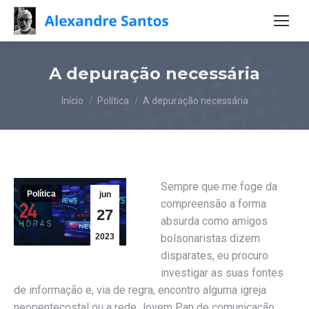
A depuração necessária
Você está aqui:
Início
Política
A depuração necessária
Sempre que me foge da
Política
jun
compreensão a forma
27
absurda como amigos
2023
bolsonaristas dizem
disparates, eu procuro
investigar as suas fontes
de informação e, via de regra, encontro alguma igreja
neopentecostal ou a rede Jovem Pan de comunicação.