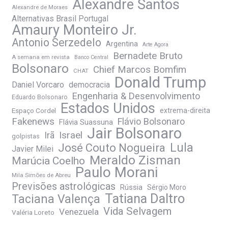
Alexandre Santos
Alexandre de Moraes
Alternativas Brasil Portugal
Amaury Monteiro Jr.
Antonio Serzedelo
Argentina
Arte Agora
Bernadete Bruto
A semana em revista
Banco Central
Bolsonaro
Chief Marcos Bomfim
CHAT
Donald Trump
Daniel Vorcaro
democracia
Engenharia & Desenvolvimento
Eduardo Bolsonaro
Estados Unidos
Espaço Cordel
extrema-direita
Fakenews
Flávio Bolsonaro
Flávia Suassuna
Jair Bolsonaro
Irã
Israel
golpistas
José Couto Nogueira
Lula
Javier Milei
Meraldo Zisman
Marúcia Coelho
Paulo Morani
Mila Simões de Abreu
Previsões astrológicas
Rússia
Sérgio Moro
Tatiana Daltro
Taciana Valença
Vida Selvagem
Venezuela
Valéria Loreto