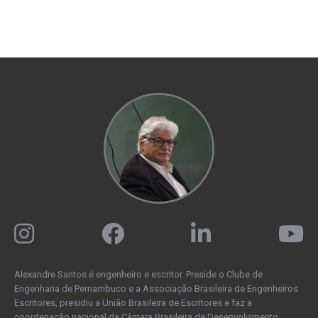
Alexandre Santos é engenheiro e escritor. Preside o Clube de
Engenharia de Pernambuco e a Associação Brasileira de Engenheiros
Escritores, presidiu a União Brasileira de Escritores e faz a
coordenação nacional da Câmara Brasileira de Desenvolvimento