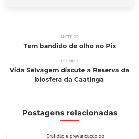
Navegação
ANTERIOR
de
Tem bandido de olho no Pix
Post
anterior:
post:
PRÓXIMO
Vida Selvagem discute a Reserva da
Próximo
biosfera da Caatinga
post:
Postagens relacionadas
Gratidão e prevaricação do